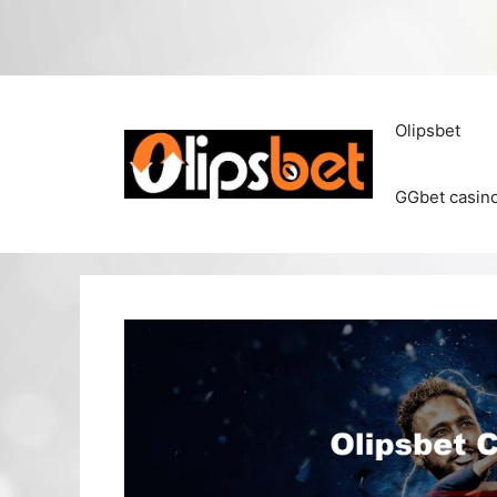
İçeriğe
atla
Olipsbet
GGbet casin