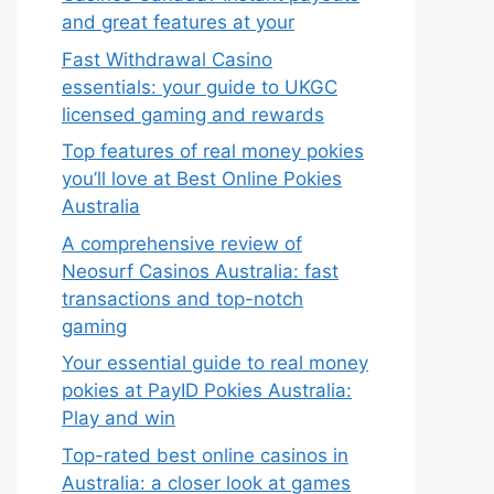
and great features at your
Fast Withdrawal Casino
essentials: your guide to UKGC
licensed gaming and rewards
Top features of real money pokies
you’ll love at Best Online Pokies
Australia
A comprehensive review of
Neosurf Casinos Australia: fast
transactions and top-notch
gaming
Your essential guide to real money
pokies at PayID Pokies Australia:
Play and win
Top-rated best online casinos in
Australia: a closer look at games