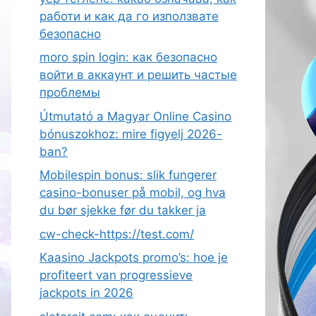
работи и как да го използвате
безопасно
moro spin login: как безопасно
войти в аккаунт и решить частые
проблемы
Útmutató a Magyar Online Casino
bónuszokhoz: mire figyelj 2026-
ban?
Mobilespin bonus: slik fungerer
casino-bonuser på mobil, og hva
du bør sjekke før du takker ja
cw-check-https://test.com/
Kaasino Jackpots promo’s: hoe je
profiteert van progressieve
jackpots in 2026