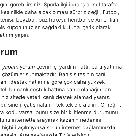
ı görebilirsiniz. Sporla ilgili branşlar sol tarafta
kesinlikle daha sıcak olması sürpriz değil. Futbol, ​​
a tenisi, beyzbol, buz hokeyi, hentbol ve Amerikan
ahis kuponunuz en sağdaki kutuda içerik olarak
atırım yapın.
orum
iş yapamıyorum
çevrimiçi yardım hattı, para yatırma
ra çözümler sunmaktadır. Bahis sitesinin canlı
 canlı destek hatlarına göre çok daha yüksek
teli bir canlı destek hattına sahip olacağından
ınız sitede yeterli canlı destek alamadıysanız.
u sinerji çatışmalarını tek tek ele alalım. Örneğin,
ata kodu varsa, bunu size bir kilitlenme durumunu
kodunu internette arayarak kazanın nedenini
 hiçbiri açılmıyorsa sorun internet bağlantınızda
eneyin. Ana sayfanızda Tib’e erişimin