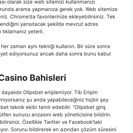
ası olarak size web sitemizi kullanmanızı
otorunda arama yapmanıza gerek yok. Web sitemize
iniz. Chrome’da favorilerinize ekleyebilirsiniz. Tek
llendiğini yansıtacak şekilde mevcut adres
ı tıklamanız yeterli.
er zaman aynı tekniği kullanın. Bir süre sonra
kayet ediyorsunuz ancak daha sonra bunu kabul
Casino Bahisleri
 dayalıdır.Olipsbet erişilemiyor. Tib Erişim
emiyorsanız şu anda yapabileceğiniz hiçbir şey
t teknik ekibi tamir edebilir. “Olipsbet giriş
en sunucu arızasını web yöneticisine bildirin.
irsiniz. Özellikle Twitter ve Facebook’taki
ılıyor. Sorunu bildirerek en azından çözüm süresini