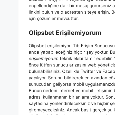
engellendiğine dair bir mesaj görürseniz a
linkini bulun ve o adresten siteye erişin.
için çözümler mevcuttur.
Olipsbet Erişilemiyorum
Olipsbet erişilemiyor. Tib Erişim Sunucusu
anda yapabileceğiniz hiçbir şey yoktur.
erişilemiyorum
teknik ekibi tamir edebilir
önce lütfen sunucu arızasını web yönetici
bulunabilirsiniz. Özellikle Twitter ve Face
yapılıyor. Sorunu bildirerek en azından çöz
sunucudan geliyorsa mobil uygulamanızda
Bunun nedeni internet ve mobil iletişimin
adresi kullanmanın bir anlamı yoktur. Son
sayfasına yönlendirileceksiniz ve hiçbir 
giremeyeceksiniz. Ancak basit gerçek şu 