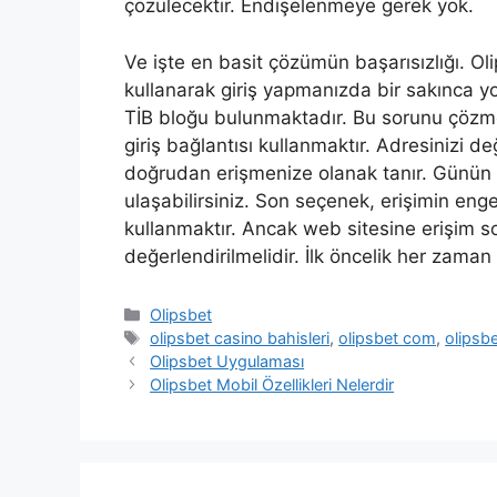
çözülecektir. Endişelenmeye gerek yok.
Ve işte en basit çözümün başarısızlığı. Ol
kullanarak giriş yapmanızda bir sakınca yo
TİB bloğu bulunmaktadır. Bu sorunu çözmeni
giriş bağlantısı kullanmaktır. Adresinizi
doğrudan erişmenize olanak tanır. Günün 
ulaşabilirsiniz. Son seçenek, erişimin eng
kullanmaktır. Ancak web sitesine erişim s
değerlendirilmelidir. İlk öncelik her zaman 
Kategoriler
Olipsbet
Etiketler
olipsbet casino bahisleri
,
olipsbet com
,
olipsb
Yazı
Olipsbet Uygulaması
dolaşımı
Olipsbet Mobil Özellikleri Nelerdir