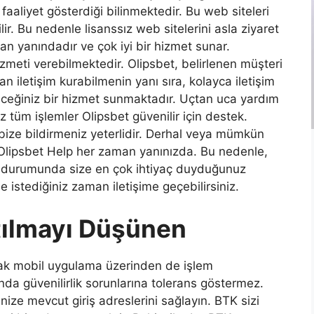
k faaliyet gösterdiği bilinmektedir. Bu web siteleri
ilir. Bu nedenle lisanssız web sitelerini asla ziyaret
n yanındadır ve çok iyi bir hizmet sunar.
zmeti verebilmektedir. Olipsbet, belirlenen müşteri
an iletişim kurabilmenin yanı sıra, kolayca iletişim
eceğiniz bir hizmet sunmaktadır. Uçtan uca yardım
ız tüm işlemler Olipsbet güvenilir için destek.
zı bize bildirmeniz yeterlidir. Derhal veya mümkün
. Olipsbet Help her zaman yanınızda. Bu nedenle,
nız durumunda size en çok ihtiyaç duyduğunuz
le istediğiniz zaman iletişime geçebilirsiniz.
tılmayı Düşünen
rak mobil uygulama üzerinden de işlem
sında güvenilirlik sorunlarına tolerans göstermez.
nize mevcut giriş adreslerini sağlayın. BTK sizi