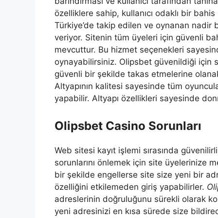
barındırması ve kullanıcı tarafından tanına
özelliklere sahip, kullanıcı odaklı bir bahi
Türkiye’de takip edilen ve oynanan nadir b
veriyor. Sitenin tüm üyeleri için güvenli 
mevcuttur. Bu hizmet seçenekleri sayesi
oynayabilirsiniz. Olipsbet güvenildiği için 
güvenli bir şekilde takas etmelerine olana
Altyapının kalitesi sayesinde tüm oyuncu
yapabilir. Altyapı özellikleri sayesinde d
Olipsbet Casino Sorunları
Web sitesi kayıt işlemi sırasında güvenili
sorunlarını önlemek için site üyelerinize m
bir şekilde engellerse site size yeni bir a
özelliğini etkilemeden giriş yapabilirler.
Ol
adreslerinin doğruluğunu sürekli olarak k
yeni adresinizi en kısa sürede size bildire