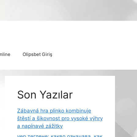
nline
Olipsbet Giriş
Son Yazılar
Zábavná hra plinko kombinuje
štěstí a šikovnost pro vysoké výhry
a napínavé zážitky
yep теглене: какво означава, как