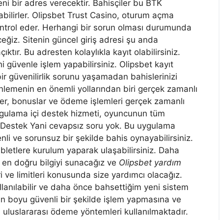
eni bir adres verecektir. Bahisçiler bu BTK
abilirler. Olipsbet Trust Casino, oturum açma
ontrol eder. Herhangi bir sorun olması durumunda
ceğiz. Sitenin güncel giriş adresi şu anda
ktır. Bu adresten kolaylıkla kayıt olabilirsiniz.
i güvenle işlem yapabilirsiniz. Olipsbet kayıt
r güvenilirlik sorunu yaşamadan bahislerinizi
 önlemenin en önemli yollarından biri gerçek zamanlı
ler, bonuslar ve ödeme işlemleri gerçek zamanlı
Uygulama içi destek hizmeti, oyuncunun tüm
lı Destek Yani cevapsız soru yok. Bu uygulama
nli ve sorunsuz bir şekilde bahis oynayabilirsiniz.
letlere kurulum yaparak ulaşabilirsiniz. Daha
n en doğru bilgiyi sunacağız ve
Olipsbet yardım
ve limitleri konusunda size yardımcı olacağız.
lanılabilir ve daha önce bahsettiğim yeni sistem
gün boyu güvenli bir şekilde işlem yapmasına ve
uluslararası ödeme yöntemleri kullanılmaktadır.