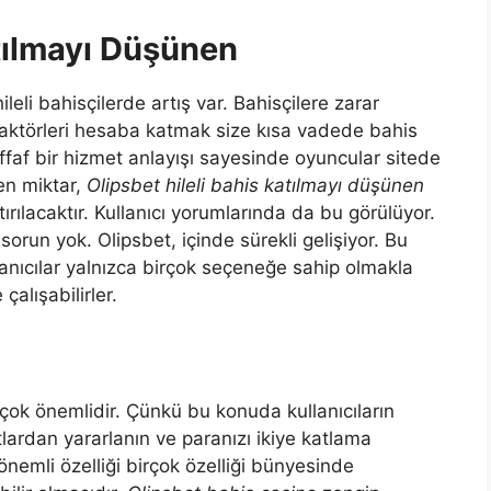
atılmayı Düşünen
leli bahisçilerde artış var. Bahisçilere zarar
 faktörleri hesaba katmak size kısa vadede bahis
effaf bir hizmet anlayışı sayesinde oyuncular sitede
len miktar,
Olipsbet hileli bahis katılmayı düşünen
ırılacaktır. Kullanıcı yorumlarında da bu görülüyor.
 sorun yok. Olipsbet, içinde sürekli gelişiyor. Bu
anıcılar yalnızca birçok seçeneğe sahip olmakla
alışabilirler.
 çok önemlidir. Çünkü bu konuda kullanıcıların
tlardan yararlanın ve paranızı ikiye katlama
 önemli özelliği birçok özelliği bünyesinde