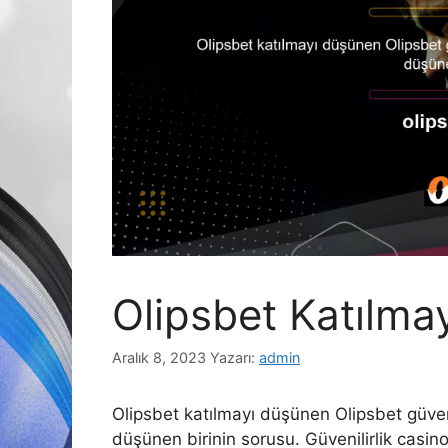
Olipsbet Katılma
Aralık 8, 2023
Yazarı:
admin
Olipsbet katılmayı düşünen Olipsbet güvene
düşünen birinin sorusu. Güvenilirlik casino