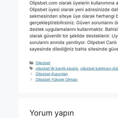
Olipsbet.com olarak üyelerin kullanımına açı
Olipsbet üyesi olarak yeni adresinizde dah
sekmesinden siteye üye olarak herhangi bi
gerçekleştirebilirsiniz. Güven sorunlarını
destek uygulamalarını kullanmaktır. Bahis
olarak güvenilir bir şekilde desteklenir. 
sorularını anında yanıtlıyor. Olipsbet Can
sayesinde dilediğiniz bahis sitesinde güve
Kategoriler
Olipsbet
Etiketler
olipsbet i̇lk kayıtlı sipariş
,
olipsbet katılmayı d
Yazı
Olipsbet Kuponları
dolaşımı
Olipsbet Yüksek Olması
Yorum yapın