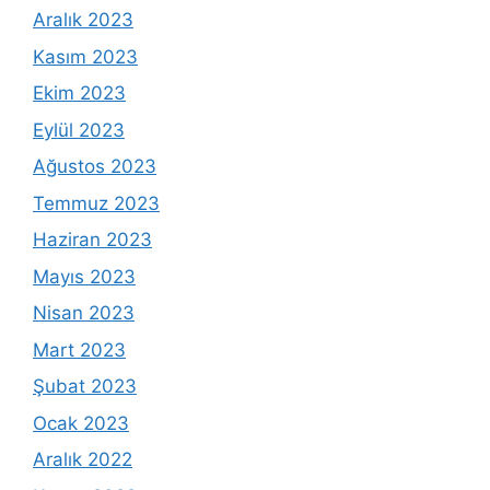
Aralık 2023
Kasım 2023
Ekim 2023
Eylül 2023
Ağustos 2023
Temmuz 2023
Haziran 2023
Mayıs 2023
Nisan 2023
Mart 2023
Şubat 2023
Ocak 2023
Aralık 2022