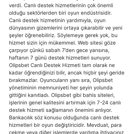
verdi. Canlı destek hizmetlerinin çok önemli
olduğu sektörlerden biri oyun endüstrisidir.
Canlı destek hizmetinin yardımıyla, oyun
dünyasının gizemlerini ortaya çıkarabilir ve yeni
şeyler öğrenebiliriz. Söylemeye gerek yok, bu
hizmet sizin için mükemmel. Web sitesi göze
çarpıyor çünkü sabah 7’den gece yarısına,
haftanın 7 günü destek hizmetleri sunuyor.
Olipsbet Canlı Destek Hizmeti tam olarak ne
kadar öğrendiğinizi bilir, ancak hiçbir şeyi geride
bırakmazlar. Oyuncuların yanı sıra, Olipsbet
yönetiminin memnuniyeti her şeyin yolunda
gittiğini kanıtladı. Olipsbet gibi bahis siteleri,
işlerinin genel kalitesini artırmak için 7-24 canlı
destek hizmeti sağlamanın önemini anlıyor.
Bankacılık söz konusu olduğunda canlı destek
hizmetleri bir oyun değiştiricidir. Mevduat, para
çekme veya diğer işlemlerde yardıma ihtiyacınız