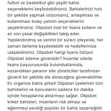
futbol ve basketbol gibi çeşitli bahis
seçeneklerini keşfedebilirsiniz. Bahislerinizi hızlı
bir şekilde yapmak istiyorsanız, anlaşılması ve
kullanılması kolay yatırım seçeneklerini
seçebilirsiniz. Olipsbet özel bir lisans kullanır ve
en son yasal değişiklikleri takip eder.
Yapılandırılmış ve verimli bir süreci izleyerek, her
zaman ilerleme kaydedebilir ve hedeflerinize
ulaşabilirsiniz. Olipsbet hangi lisans ödüyor.
Olipsbet ödeme güvenlidir? İnsanlar sitede
lisans başvurusunda bulunduklarında,
kazandıkları paranın site yöneticileri tarafından
güvenli bir şekilde ele alınacağına güvenebilirler.
En organize bahis şirketi Olipsbet üyelerinin tüm
bahislerini ve bonuslarını sadece bir dakika
içinde hesaplarına aktarmayı sağlar. Olipsbet
kriket bahisleri, insanların risk almayı ve
eğlenmeyi sevdiği popüler bir bahis seçeneğidir.