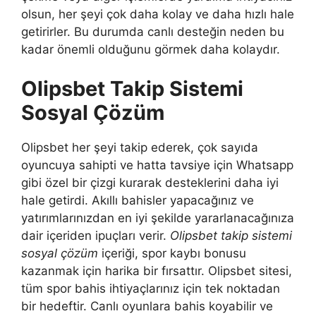
olsun, her şeyi çok daha kolay ve daha hızlı hale
getirirler. Bu durumda canlı desteğin neden bu
kadar önemli olduğunu görmek daha kolaydır.
Olipsbet Takip Sistemi
Sosyal Çözüm
Olipsbet her şeyi takip ederek, çok sayıda
oyuncuya sahipti ve hatta tavsiye için Whatsapp
gibi özel bir çizgi kurarak desteklerini daha iyi
hale getirdi. Akıllı bahisler yapacağınız ve
yatırımlarınızdan en iyi şekilde yararlanacağınıza
dair içeriden ipuçları verir.
Olipsbet takip sistemi
sosyal çözüm
içeriği, spor kaybı bonusu
kazanmak için harika bir fırsattır. Olipsbet sitesi,
tüm spor bahis ihtiyaçlarınız için tek noktadan
bir hedeftir. Canlı oyunlara bahis koyabilir ve