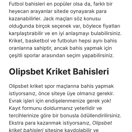
Futbol bahisleri en popüler olsa da, farklı bir
heyecan arayanlar sitede oynayarak para
kazanabilirler. Jack maçları söz konusu
olduğunda birçok seçenek var, böylece fiyatları
karşılaştırabilir ve en iyi anlaşmayı bulabilirsiniz.
Kriket, basketbol ve futbolun hepsi aynı bahis
oranlarına sahiptir, ancak bahis yapmak için
çeşitli sporlar arasından seçim yapabilirsiniz.
Olipsbet Kriket Bahisleri
Olipsbet kriket spor maçlarına bahis yapmak
istiyorsanız, önce siteye üye olmanız gerekir.
Evrak işleri için endişelenmenize gerek yok!
Kayıt formunu doldurmanız yeterlidir ve
tercihlerinize göre bir bonusla ödüllendirilirsiniz.
Ekstra para kazanmak istiyorsanız,
Olipsbet
kriket bahisleri
sitesine kaydolabilir ve