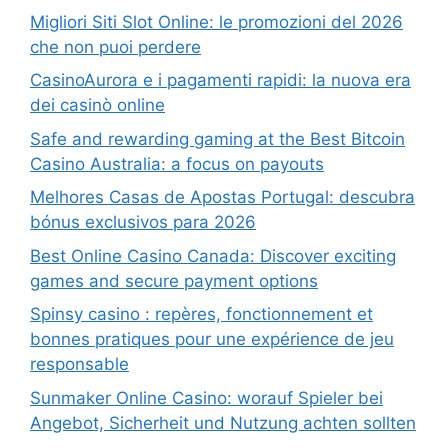
Migliori Siti Slot Online: le promozioni del 2026
che non puoi perdere
CasinoAurora e i pagamenti rapidi: la nuova era
dei casinò online
Safe and rewarding gaming at the Best Bitcoin
Casino Australia: a focus on payouts
Melhores Casas de Apostas Portugal: descubra
bónus exclusivos para 2026
Best Online Casino Canada: Discover exciting
games and secure payment options
Spinsy casino : repères, fonctionnement et
bonnes pratiques pour une expérience de jeu
responsable
Sunmaker Online Casino: worauf Spieler bei
Angebot, Sicherheit und Nutzung achten sollten