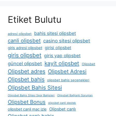
Etiket Bulutu
bahis sitesi olipsbet
adresi olipsbet
canli olipsbet
casino sitesi olipsbet
girisi olipsbet
giris adresi olipsbet
giris olipsbet
giris yap olipsbet
kayit olipsbet
güncel olipsbet
Olipsbet
Olipsbet adres
Olipsbet Adresi
Olipsbet bahis
olipsbet bahis seçenekleri
Olipsbet Bahis Sitesi
Olipsbet Bahis Sitesi Spor Bahisleri
Olipsbet Bağlantı Sorunları
Olipsbet Bonus
olipsbet canli destek
Olipsbet canlı
olipsbet canli maç izle