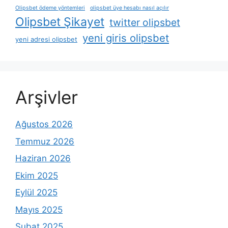
Olipsbet ödeme yöntemleri
olipsbet üye hesabı nasıl açılır
Olipsbet Şikayet
twitter olipsbet
yeni giris olipsbet
yeni adresi olipsbet
Arşivler
Ağustos 2026
Temmuz 2026
Haziran 2026
Ekim 2025
Eylül 2025
Mayıs 2025
Şubat 2025