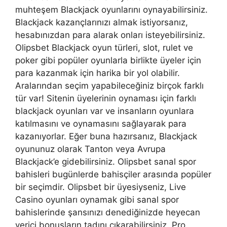
muhteşem Blackjack oyunlarını oynayabilirsiniz.
Blackjack kazançlarınızı almak istiyorsanız,
hesabınızdan para alarak onları isteyebilirsiniz.
Olipsbet Blackjack oyun türleri, slot, rulet ve
poker gibi popüler oyunlarla birlikte üyeler için
para kazanmak için harika bir yol olabilir.
Aralarından seçim yapabileceğiniz birçok farklı
tür var! Sitenin üyelerinin oynaması için farklı
blackjack oyunları var ve insanların oyunlara
katılmasını ve oynamasını sağlayarak para
kazanıyorlar. Eğer buna hazırsanız, Blackjack
oyununuz olarak Tanton veya Avrupa
Blackjack’e gidebilirsiniz. Olipsbet sanal spor
bahisleri bugünlerde bahisçiler arasında popüler
bir seçimdir. Olipsbet bir üyesiyseniz, Live
Casino oyunları oynamak gibi sanal spor
bahislerinde şansınızı denediğinizde heyecan
verici bonusların tadını çıkarabilirsiniz. Pro