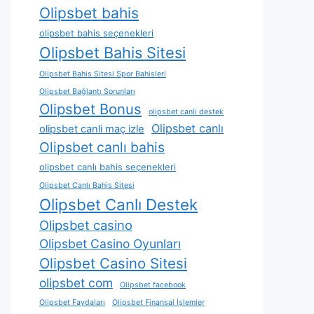
Olipsbet bahis
olipsbet bahis seçenekleri
Olipsbet Bahis Sitesi
Olipsbet Bahis Sitesi Spor Bahisleri
Olipsbet Bağlantı Sorunları
Olipsbet Bonus
olipsbet canli destek
Olipsbet canlı
olipsbet canli maç izle
Olipsbet canlı bahis
olipsbet canlı bahis seçenekleri
Olipsbet Canlı Bahis Sitesi
Olipsbet Canlı Destek
Olipsbet casino
Olipsbet Casino Oyunları
Olipsbet Casino Sitesi
olipsbet com
Olipsbet facebook
Olipsbet Faydaları
Olipsbet Finansal İşlemler