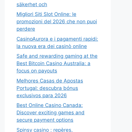
säkerhet och
Migliori Siti Slot Online: le
promozioni del 2026 che non puoi
perdere
CasinoAurora e i pagamenti rapidi:
la nuova era dei casinò online
Safe and rewarding gaming at the
Best Bitcoin Casino Australia: a
focus on payouts
Melhores Casas de Apostas
Portugal: descubra bónus
exclusivos para 2026
Best Online Casino Canada:
Discover exciting games and
secure payment options
Spinsy casino : repères,