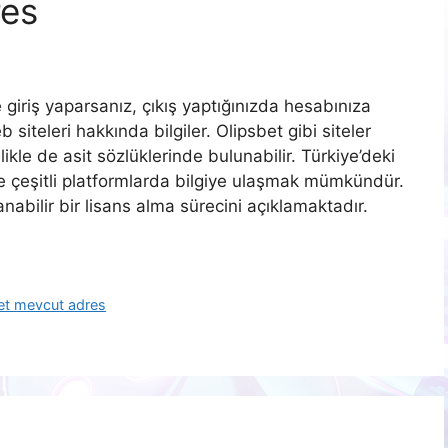
res
giriş yaparsanız, çıkış yaptığınızda hesabınıza
 siteleri hakkında bilgiler. Olipsbet gibi siteler
ikle de asit sözlüklerinde bulunabilir. Türkiye’deki
yle çeşitli platformlarda bilgiye ulaşmak mümkündür.
nabilir bir lisans alma sürecini açıklamaktadır.
et mevcut adres