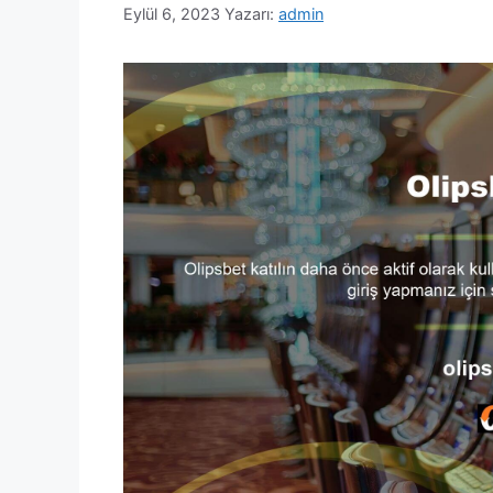
Eylül 6, 2023
Yazarı:
admin