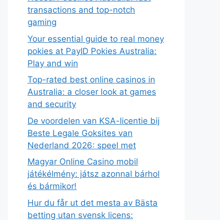
transactions and top-notch
gaming
Your essential guide to real money
pokies at PayID Pokies Australia:
Play and win
Top-rated best online casinos in
Australia: a closer look at games
and security
De voordelen van KSA-licentie bij
Beste Legale Goksites van
Nederland 2026: speel met
Magyar Online Casino mobil
játékélmény: játsz azonnal bárhol
és bármikor!
Hur du får ut det mesta av Bästa
betting utan svensk licens: