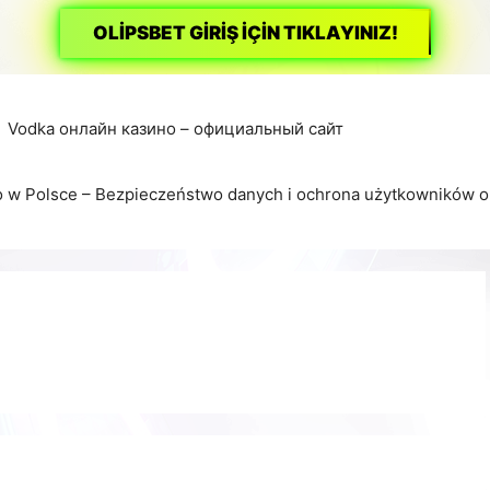
OLİPSBET GİRİŞ İÇİN TIKLAYINIZ!
Vodka онлайн казино – официальный сайт
o w Polsce – Bezpieczeństwo danych i ochrona użytkowników o