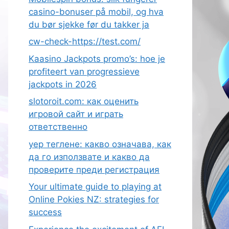
casino-bonuser på mobil, og hva
du bør sjekke før du takker ja
cw-check-https://test.com/
Kaasino Jackpots promo’s: hoe je
profiteert van progressieve
jackpots in 2026
slotoroit.com: как оценить
игровой сайт и играть
ответственно
yep теглене: какво означава, как
да го използвате и какво да
проверите преди регистрация
Your ultimate guide to playing at
Online Pokies NZ: strategies for
success