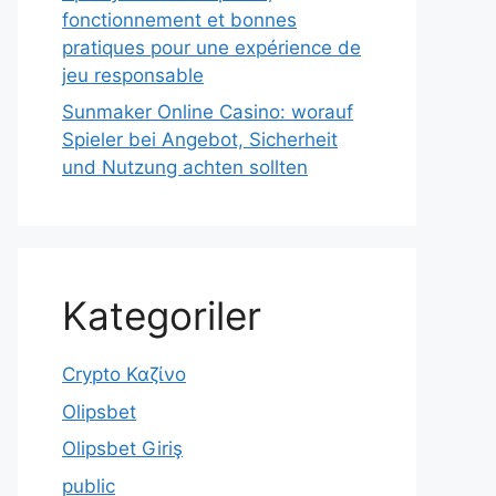
fonctionnement et bonnes
pratiques pour une expérience de
jeu responsable
Sunmaker Online Casino: worauf
Spieler bei Angebot, Sicherheit
und Nutzung achten sollten
Kategoriler
Crypto Καζίνο
Olipsbet
Olipsbet Giriş
public