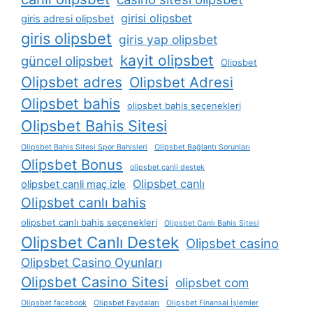
girisi olipsbet
giris adresi olipsbet
giris olipsbet
giris yap olipsbet
kayit olipsbet
güncel olipsbet
Olipsbet
Olipsbet adres
Olipsbet Adresi
Olipsbet bahis
olipsbet bahis seçenekleri
Olipsbet Bahis Sitesi
Olipsbet Bahis Sitesi Spor Bahisleri
Olipsbet Bağlantı Sorunları
Olipsbet Bonus
olipsbet canli destek
Olipsbet canlı
olipsbet canli maç izle
Olipsbet canlı bahis
olipsbet canlı bahis seçenekleri
Olipsbet Canlı Bahis Sitesi
Olipsbet Canlı Destek
Olipsbet casino
Olipsbet Casino Oyunları
Olipsbet Casino Sitesi
olipsbet com
Olipsbet facebook
Olipsbet Faydaları
Olipsbet Finansal İşlemler