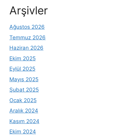
Arşivler
Ağustos 2026
Temmuz 2026
Haziran 2026
Ekim 2025
Eylül 2025
Mayıs 2025
Şubat 2025
Ocak 2025
Aralık 2024
Kasım 2024
Ekim 2024