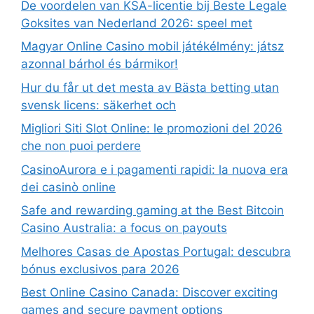
De voordelen van KSA-licentie bij Beste Legale
Goksites van Nederland 2026: speel met
Magyar Online Casino mobil játékélmény: játsz
azonnal bárhol és bármikor!
Hur du får ut det mesta av Bästa betting utan
svensk licens: säkerhet och
Migliori Siti Slot Online: le promozioni del 2026
che non puoi perdere
CasinoAurora e i pagamenti rapidi: la nuova era
dei casinò online
Safe and rewarding gaming at the Best Bitcoin
Casino Australia: a focus on payouts
Melhores Casas de Apostas Portugal: descubra
bónus exclusivos para 2026
Best Online Casino Canada: Discover exciting
games and secure payment options