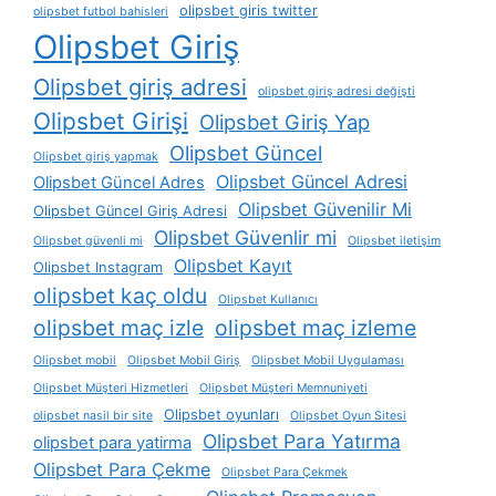
olipsbet giris twitter
olipsbet futbol bahisleri
Olipsbet Giriş
Olipsbet giriş adresi
olipsbet giriş adresi değişti
Olipsbet Girişi
Olipsbet Giriş Yap
Olipsbet Güncel
Olipsbet giriş yapmak
Olipsbet Güncel Adresi
Olipsbet Güncel Adres
Olipsbet Güvenilir Mi
Olipsbet Güncel Giriş Adresi
Olipsbet Güvenlir mi
Olipsbet güvenli mi
Olipsbet iletişim
Olipsbet Kayıt
Olipsbet Instagram
olipsbet kaç oldu
Olipsbet Kullanıcı
olipsbet maç izle
olipsbet maç izleme
Olipsbet mobil
Olipsbet Mobil Giriş
Olipsbet Mobil Uygulaması
Olipsbet Müşteri Hizmetleri
Olipsbet Müşteri Memnuniyeti
Olipsbet oyunları
olipsbet nasil bir site
Olipsbet Oyun Sitesi
Olipsbet Para Yatırma
olipsbet para yatirma
Olipsbet Para Çekme
Olipsbet Para Çekmek