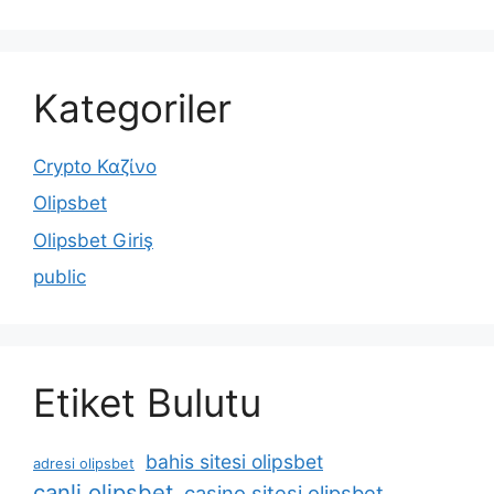
Kategoriler
Crypto Καζίνο
Olipsbet
Olipsbet Giriş
public
Etiket Bulutu
bahis sitesi olipsbet
adresi olipsbet
canli olipsbet
casino sitesi olipsbet