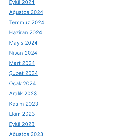
Eylül 2024
Ağustos 2024
Temmuz 2024
Haziran 2024
Mayıs 2024
Nisan 2024
Mart 2024
Şubat 2024
Ocak 2024
Aralık 2023
Kasım 2023
Ekim 2023
Eylül 2023
Ağustos 2023