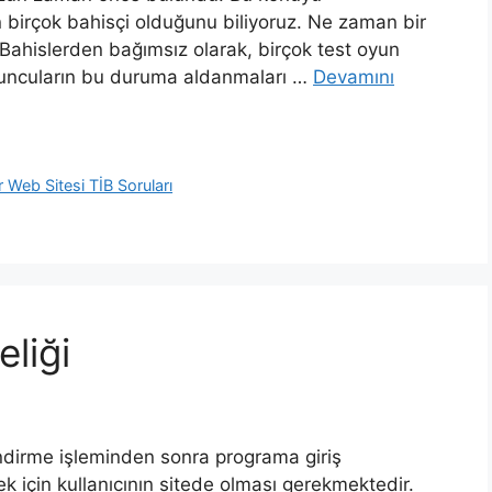
irçok bahisçi olduğunu biliyoruz. Ne zaman bir
. Bahislerden bağımsız olarak, birçok test oyun
 oyuncuların bu duruma aldanmaları …
Devamını
 Web Sitesi TİB Soruları
eliği
 indirme işleminden sonra programa giriş
 için kullanıcının sitede olması gerekmektedir.