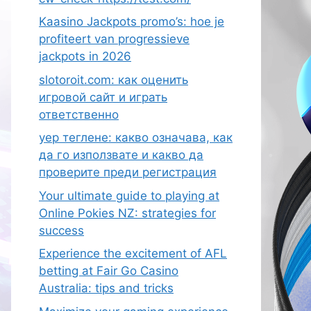
Kaasino Jackpots promo’s: hoe je
profiteert van progressieve
jackpots in 2026
slotoroit.com: как оценить
игровой сайт и играть
ответственно
yep теглене: какво означава, как
да го използвате и какво да
проверите преди регистрация
Your ultimate guide to playing at
Online Pokies NZ: strategies for
success
Experience the excitement of AFL
betting at Fair Go Casino
Australia: tips and tricks