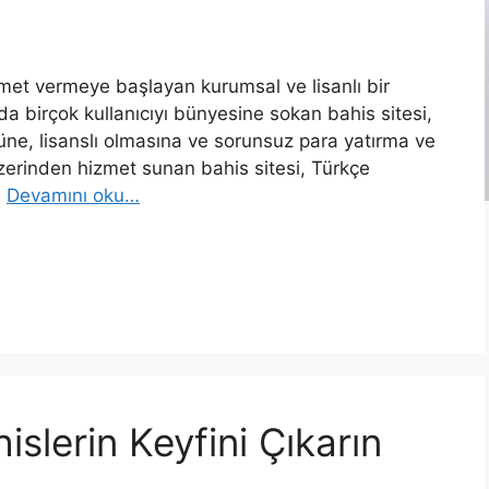
met vermeye başlayan kurumsal ve lisanlı bir
da birçok kullanıcıyı bünyesine sokan bahis sitesi,
ne, lisanslı olmasına ve sorunsuz para yatırma ve
üzerinden hizmet sunan bahis sitesi, Türkçe
…
Devamını oku…
islerin Keyfini Çıkarın