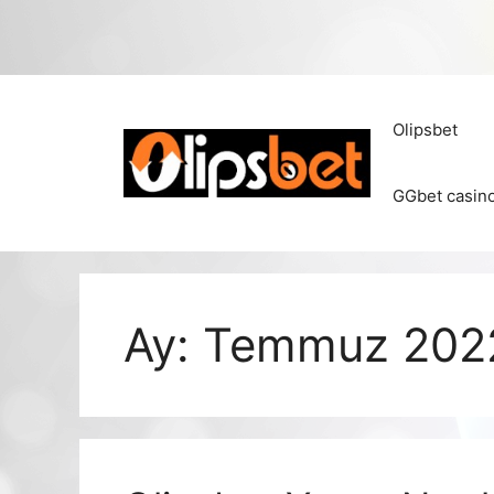
İçeriğe
atla
Olipsbet
GGbet casin
Ay:
Temmuz 202