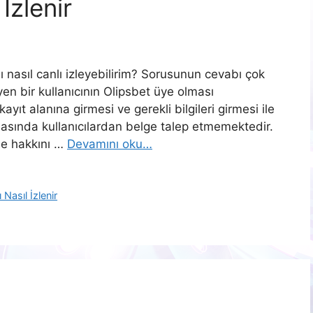
İzlenir
nı nasıl canlı izleyebilirim? Sorusunun cevabı çok
en bir kullanıcının Olipsbet üye olması
ayıt alanına girmesi ve gerekli bilgileri girmesi ile
şamasında kullanıcılardan belge talep etmemektedir.
me hakkını …
Devamını oku…
 Nasıl İzlenir