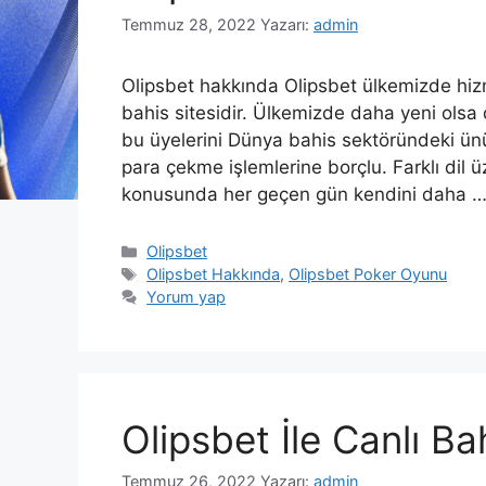
Temmuz 28, 2022
Yazarı:
admin
Olipsbet hakkında Olipsbet ülkemizde hiz
bahis sitesidir. Ülkemizde daha yeni olsa 
bu üyelerini Dünya bahis sektöründeki ünü
para çekme işlemlerine borçlu. Farklı dil 
konusunda her geçen gün kendini daha 
Kategoriler
Olipsbet
Etiketler
Olipsbet Hakkında
,
Olipsbet Poker Oyunu
Yorum yap
Olipsbet İle Canlı Bah
Temmuz 26, 2022
Yazarı:
admin