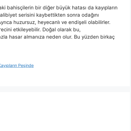
i bahisçilerin bir diğer büyük hatası da kayıpların
libiyet serisini kaybettikten sonra odağını
ıca huzursuz, heyecanlı ve endişeli olabilirler.
ini etkileyebilir. Doğal olarak bu,
fazla hasar almanıza neden olur. Bu yüzden birkaç
Kayıpların Peşinde