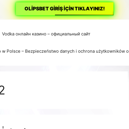
OLİPSBET GİRİŞ İÇİN TIKLAYINIZ!
Vodka онлайн казино – официальный сайт
o w Polsce – Bezpieczeństwo danych i ochrona użytkowników o
2