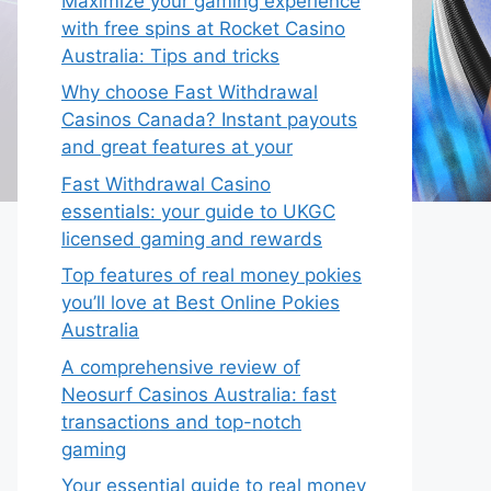
Maximize your gaming experience
with free spins at Rocket Casino
Australia: Tips and tricks
Why choose Fast Withdrawal
Casinos Canada? Instant payouts
and great features at your
Fast Withdrawal Casino
essentials: your guide to UKGC
licensed gaming and rewards
Top features of real money pokies
you’ll love at Best Online Pokies
Australia
A comprehensive review of
Neosurf Casinos Australia: fast
transactions and top-notch
gaming
Your essential guide to real money