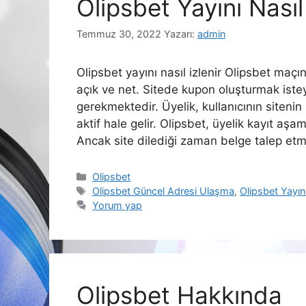
Olipsbet Yayını Nasıl 
Temmuz 30, 2022
Yazarı:
admin
Olipsbet yayını nasıl izlenir Olipsbet maçı
açık ve net. Sitede kupon oluşturmak istey
gerekmektedir. Üyelik, kullanıcının sitenin k
aktif hale gelir. Olipsbet, üyelik kayıt a
Ancak site dilediği zaman belge talep et
Kategoriler
Olipsbet
Etiketler
Olipsbet Güncel Adresi Ulaşma
,
Olipsbet Yayını
Yorum yap
Olipsbet Hakkında