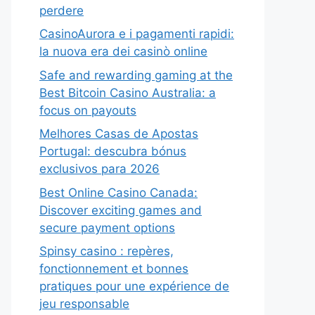
perdere
CasinoAurora e i pagamenti rapidi:
la nuova era dei casinò online
Safe and rewarding gaming at the
Best Bitcoin Casino Australia: a
focus on payouts
Melhores Casas de Apostas
Portugal: descubra bónus
exclusivos para 2026
Best Online Casino Canada:
Discover exciting games and
secure payment options
Spinsy casino : repères,
fonctionnement et bonnes
pratiques pour une expérience de
jeu responsable