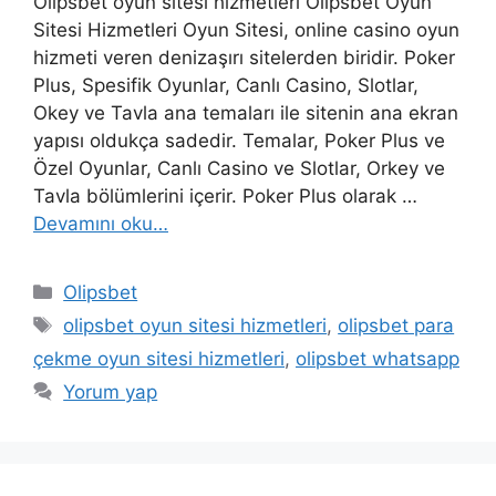
Olipsbet oyun sitesi hizmetleri Olipsbet Oyun
Sitesi Hizmetleri Oyun Sitesi, online casino oyun
hizmeti veren denizaşırı sitelerden biridir. Poker
Plus, Spesifik Oyunlar, Canlı Casino, Slotlar,
Okey ve Tavla ana temaları ile sitenin ana ekran
yapısı oldukça sadedir. Temalar, Poker Plus ve
Özel Oyunlar, Canlı Casino ve Slotlar, Orkey ve
Tavla bölümlerini içerir. Poker Plus olarak …
Devamını oku…
Kategoriler
Olipsbet
Etiketler
olipsbet oyun sitesi hizmetleri
,
olipsbet para
çekme oyun sitesi hizmetleri
,
olipsbet whatsapp
Yorum yap