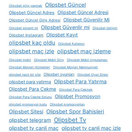
Olipsbet Güncel
Olipsbet giriş yapmak
Olipsbet Güncel Adresi
Olipsbet Güncel Adres
Olipsbet Güvenilir Mi
Olipsbet Güncel Giriş Adresi
Olipsbet Güvenlir mi
Olipsbet güvenli mi
Olipsbet iletişim
Olipsbet Kayıt
Olipsbet Instagram
olipsbet kaç oldu
Olipsbet Kullanıcı
olipsbet maç izle
olipsbet maç izleme
Olipsbet mobil
Olipsbet Mobil Giriş
Olipsbet Mobil Uygulaması
Olipsbet Müşteri Hizmetleri
Olipsbet Müşteri Memnuniyeti
Olipsbet oyunları
olipsbet nasil bir site
Olipsbet Oyun Sitesi
Olipsbet Para Yatırma
olipsbet para yatirma
Olipsbet Para Çekme
Olipsbet Para Çekmek
Olipsbet Promosyon
Olipsbet Para Çekme Sorunu
olipsbet promosyon kodu
Olipsbet promosyonları
Olipsbet Spor Bahisleri
Olipsbet Sitesi
Olipsbet Tv
olipsbet telegram
olipsbet tv canli maç
olipsbet tv canli maç izle