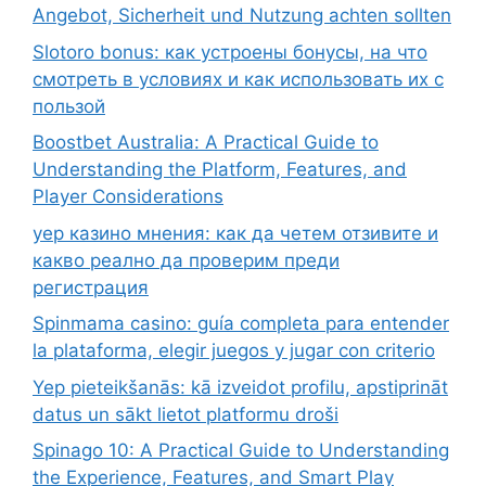
Angebot, Sicherheit und Nutzung achten sollten
Slotoro bonus: как устроены бонусы, на что
смотреть в условиях и как использовать их с
пользой
Boostbet Australia: A Practical Guide to
Understanding the Platform, Features, and
Player Considerations
yep казино мнения: как да четем отзивите и
какво реално да проверим преди
регистрация
Spinmama casino: guía completa para entender
la plataforma, elegir juegos y jugar con criterio
Yep pieteikšanās: kā izveidot profilu, apstiprināt
datus un sākt lietot platformu droši
Spinago 10: A Practical Guide to Understanding
the Experience, Features, and Smart Play