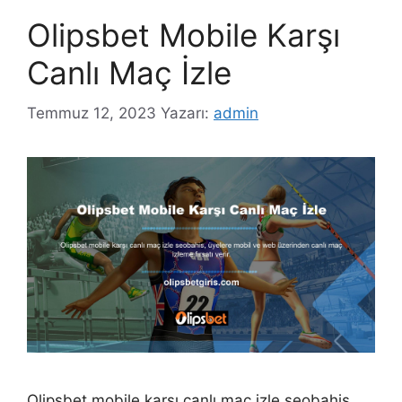
Olipsbet Mobile Karşı
Canlı Maç İzle
Temmuz 12, 2023
Yazarı:
admin
Olipsbet mobile karşı canlı maç izle seobahis,