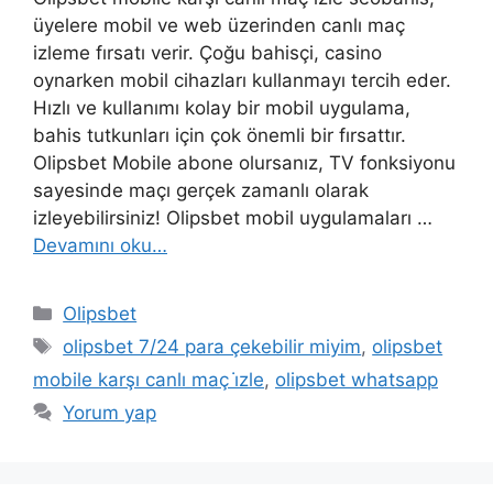
üyelere mobil ve web üzerinden canlı maç
izleme fırsatı verir. Çoğu bahisçi, casino
oynarken mobil cihazları kullanmayı tercih eder.
Hızlı ve kullanımı kolay bir mobil uygulama,
bahis tutkunları için çok önemli bir fırsattır.
Olipsbet Mobile abone olursanız, TV fonksiyonu
sayesinde maçı gerçek zamanlı olarak
izleyebilirsiniz! Olipsbet mobil uygulamaları …
Devamını oku…
Kategoriler
Olipsbet
Etiketler
olipsbet 7/24 para çekebilir miyim
,
olipsbet
mobile karşı canlı maç i̇zle
,
olipsbet whatsapp
Yorum yap