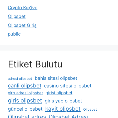
Crypto Καζίνο
Olipsbet
Olipsbet Giriş
public
Etiket Bulutu
bahis sitesi olipsbet
adresi olipsbet
canli olipsbet
casino sitesi olipsbet
girisi olipsbet
giris adresi olipsbet
giris olipsbet
giris yap olipsbet
kayit olipsbet
güncel olipsbet
Olipsbet
Olipsbet adres
Olipsbet Adresi