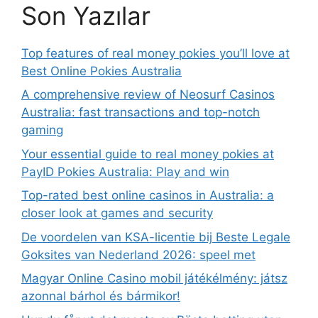
Son Yazılar
Top features of real money pokies you’ll love at
Best Online Pokies Australia
A comprehensive review of Neosurf Casinos
Australia: fast transactions and top-notch
gaming
Your essential guide to real money pokies at
PayID Pokies Australia: Play and win
Top-rated best online casinos in Australia: a
closer look at games and security
De voordelen van KSA-licentie bij Beste Legale
Goksites van Nederland 2026: speel met
Magyar Online Casino mobil játékélmény: játsz
azonnal bárhol és bármikor!