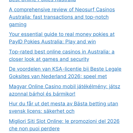
A comprehensive review of Neosurf Casinos
Australia: fast transactions and top-notch
gaming
Your essential guide to real money pokies at
PayID Pokies Australia: Play and win
Top-rated best online casinos in Australia: a
closer look at games and security
De voordelen van KSA-licentie bij Beste Legale
Goksites van Nederland 2026: speel met
Magyar Online Casino mobil játékélmény: játsz
azonnal bárhol és bármikor!
Hur du får ut det mesta av Bästa betting utan
svensk licens: säkerhet och
Migliori Siti Slot Online: le promozioni del 2026
che non puoi perdere