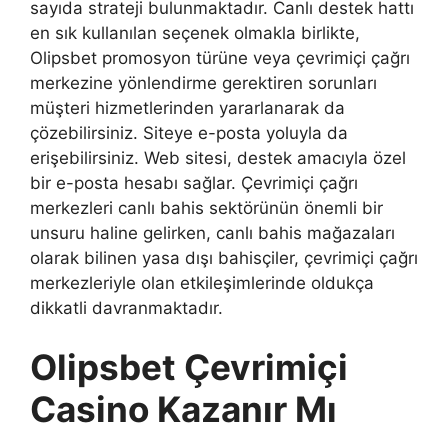
sayıda strateji bulunmaktadır. Canlı destek hattı
en sık kullanılan seçenek olmakla birlikte,
Olipsbet promosyon türüne veya çevrimiçi çağrı
merkezine yönlendirme gerektiren sorunları
müşteri hizmetlerinden yararlanarak da
çözebilirsiniz. Siteye e-posta yoluyla da
erişebilirsiniz. Web sitesi, destek amacıyla özel
bir e-posta hesabı sağlar. Çevrimiçi çağrı
merkezleri canlı bahis sektörünün önemli bir
unsuru haline gelirken, canlı bahis mağazaları
olarak bilinen yasa dışı bahisçiler, çevrimiçi çağrı
merkezleriyle olan etkileşimlerinde oldukça
dikkatli davranmaktadır.
Olipsbet Çevrimiçi
Casino Kazanır Mı