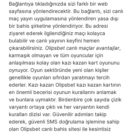
Bağlantıya tıkladığınızda sizi farklı bir web
sayfasına yönlendirecektir. Bu bağlantı, sizi canlı
maç yayın uygulamasına yönlendiren yasa dışı
bir bahis şirketine yönlendiriyor. Bu adresi
ziyaret ederek ilgilendiğiniz maçı kolayca
bulabilir ve canlı yayının keyfini hemen
çıkarabilirsiniz.
Olipsbet canlı maçlar avantajlar
,
karmaşık olmayan ve tüm oyuncular için
anlaşılması kolay olan kazı kazan kart oyununu
oynuyor. Oyun sektöründe yeni olan kişiler
genellikle oyunları sıfırdan yaratmayı tercih
ederler. Kazı kazan Olipsbet kazı kazan kartının
en önemli becerisi oyunun kurallarını anlamak
ve bunlara uymaktır. Birdenbire çok sayıda çizik
varyantı ortaya çıktı ve her varyantın kendi
kuralları dizisi var. Güvenilir adımları takip
ederek, güvenli SMS doğrulama işlemine sahip
olan Olipsbet canlı bahis sitesi ile kesintisiz