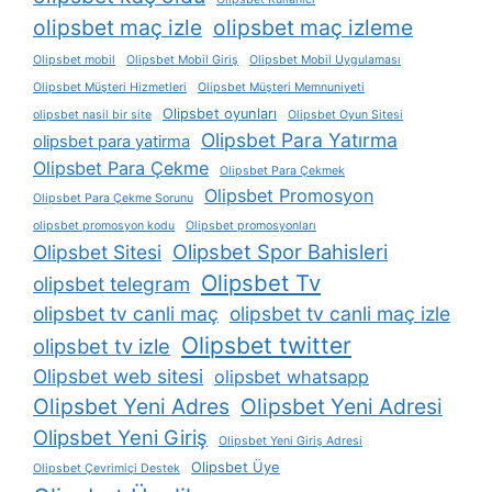
olipsbet maç izle
olipsbet maç izleme
Olipsbet mobil
Olipsbet Mobil Giriş
Olipsbet Mobil Uygulaması
Olipsbet Müşteri Hizmetleri
Olipsbet Müşteri Memnuniyeti
Olipsbet oyunları
olipsbet nasil bir site
Olipsbet Oyun Sitesi
Olipsbet Para Yatırma
olipsbet para yatirma
Olipsbet Para Çekme
Olipsbet Para Çekmek
Olipsbet Promosyon
Olipsbet Para Çekme Sorunu
olipsbet promosyon kodu
Olipsbet promosyonları
Olipsbet Spor Bahisleri
Olipsbet Sitesi
Olipsbet Tv
olipsbet telegram
olipsbet tv canli maç
olipsbet tv canli maç izle
Olipsbet twitter
olipsbet tv izle
Olipsbet web sitesi
olipsbet whatsapp
Olipsbet Yeni Adres
Olipsbet Yeni Adresi
Olipsbet Yeni Giriş
Olipsbet Yeni Giriş Adresi
Olipsbet Üye
Olipsbet Çevrimiçi Destek