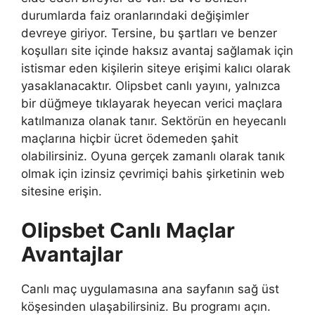
durumlarda faiz oranlarındaki değişimler
devreye giriyor. Tersine, bu şartları ve benzer
koşulları site içinde haksız avantaj sağlamak için
istismar eden kişilerin siteye erişimi kalıcı olarak
yasaklanacaktır. Olipsbet canlı yayını, yalnızca
bir düğmeye tıklayarak heyecan verici maçlara
katılmanıza olanak tanır. Sektörün en heyecanlı
maçlarına hiçbir ücret ödemeden şahit
olabilirsiniz. Oyuna gerçek zamanlı olarak tanık
olmak için izinsiz çevrimiçi bahis şirketinin web
sitesine erişin.
Olipsbet Canlı Maçlar
Avantajlar
Canlı maç uygulamasına ana sayfanın sağ üst
köşesinden ulaşabilirsiniz. Bu programı açın.