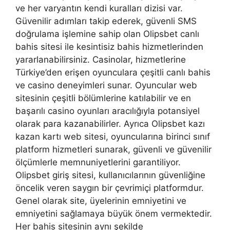
ve her varyantın kendi kuralları dizisi var.
Güvenilir adımları takip ederek, güvenli SMS
doğrulama işlemine sahip olan Olipsbet canlı
bahis sitesi ile kesintisiz bahis hizmetlerinden
yararlanabilirsiniz. Casinolar, hizmetlerine
Türkiye’den erişen oyunculara çeşitli canlı bahis
ve casino deneyimleri sunar. Oyuncular web
sitesinin çeşitli bölümlerine katılabilir ve en
başarılı casino oyunları aracılığıyla potansiyel
olarak para kazanabilirler. Ayrıca Olipsbet kazı
kazan kartı web sitesi, oyuncularına birinci sınıf
platform hizmetleri sunarak, güvenli ve güvenilir
ölçümlerle memnuniyetlerini garantiliyor.
Olipsbet giriş sitesi, kullanıcılarının güvenliğine
öncelik veren saygın bir çevrimiçi platformdur.
Genel olarak site, üyelerinin emniyetini ve
emniyetini sağlamaya büyük önem vermektedir.
Her bahis sitesinin aynı şekilde