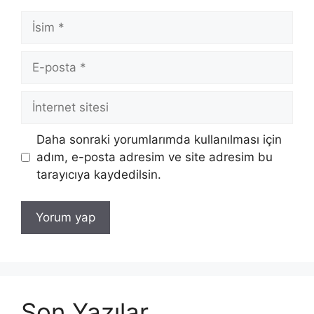
İsim
E-
posta
İnternet
sitesi
Daha sonraki yorumlarımda kullanılması için
adım, e-posta adresim ve site adresim bu
tarayıcıya kaydedilsin.
Son Yazılar