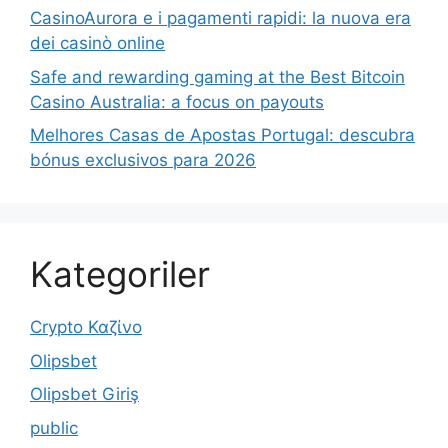
CasinoAurora e i pagamenti rapidi: la nuova era
dei casinò online
Safe and rewarding gaming at the Best Bitcoin
Casino Australia: a focus on payouts
Melhores Casas de Apostas Portugal: descubra
bónus exclusivos para 2026
Kategoriler
Crypto Καζίνο
Olipsbet
Olipsbet Giriş
public