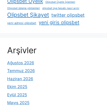
Olipsbet Üyelik
Olipsbet Üyelik İşlemleri
Olipsbet ödeme yöntemleri
olipsbet üye hesabı nasıl açılır
Olipsbet Şikayet
twitter olipsbet
yeni giris olipsbet
yeni adresi olipsbet
Arşivler
Ağustos 2026
Temmuz 2026
Haziran 2026
Ekim 2025
Eylül 2025
Mayıs 2025