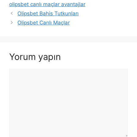
olipsbet canlı maçlar avantajlar
Yazı
Olipsbet Bahis Tutkunları
dolaşımı
Olipsbet Canlı Maçlar
Yorum yapın
Yorum