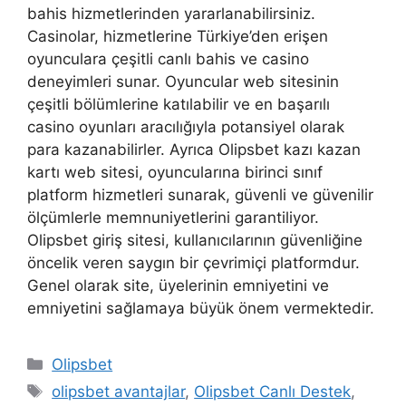
bahis hizmetlerinden yararlanabilirsiniz.
Casinolar, hizmetlerine Türkiye’den erişen
oyunculara çeşitli canlı bahis ve casino
deneyimleri sunar. Oyuncular web sitesinin
çeşitli bölümlerine katılabilir ve en başarılı
casino oyunları aracılığıyla potansiyel olarak
para kazanabilirler. Ayrıca Olipsbet kazı kazan
kartı web sitesi, oyuncularına birinci sınıf
platform hizmetleri sunarak, güvenli ve güvenilir
ölçümlerle memnuniyetlerini garantiliyor.
Olipsbet giriş sitesi, kullanıcılarının güvenliğine
öncelik veren saygın bir çevrimiçi platformdur.
Genel olarak site, üyelerinin emniyetini ve
emniyetini sağlamaya büyük önem vermektedir.
Kategoriler
Olipsbet
Etiketler
olipsbet avantajlar
,
Olipsbet Canlı Destek
,