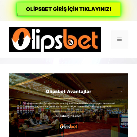
OLİPSBET GİRİŞ İÇİN TIKLAYINIZ!
İçeriğe
atla
Menü