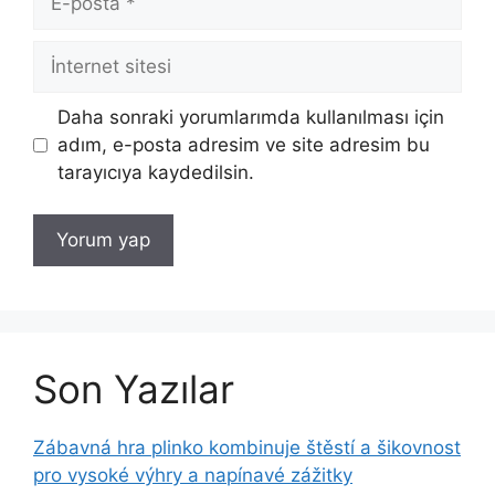
posta
İnternet
sitesi
Daha sonraki yorumlarımda kullanılması için
adım, e-posta adresim ve site adresim bu
tarayıcıya kaydedilsin.
Son Yazılar
Zábavná hra plinko kombinuje štěstí a šikovnost
pro vysoké výhry a napínavé zážitky