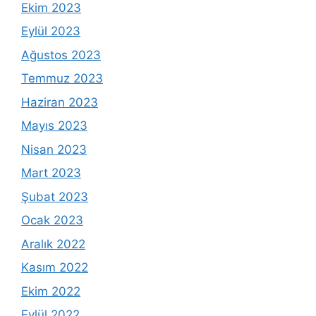
Ekim 2023
Eylül 2023
Ağustos 2023
Temmuz 2023
Haziran 2023
Mayıs 2023
Nisan 2023
Mart 2023
Şubat 2023
Ocak 2023
Aralık 2022
Kasım 2022
Ekim 2022
Eylül 2022