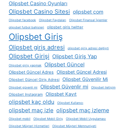
Olipsbet Casino Oyunları
Olipsbet Casino Sitesi
olipsbet com
Olipsbet facebook
Olipsbet Faydaları
Olipsbet Finansal İşlemler
olipsbet giris twitter
olipsbet futbol bahisleri
Olipsbet Giriş
Olipsbet giriş adresi
olipsbet giriş adresi değişti
Olipsbet Girişi
Olipsbet Giriş Yap
Olipsbet Güncel
Olipsbet giriş yapmak
Olipsbet Güncel Adresi
Olipsbet Güncel Adres
Olipsbet Güvenilir Mi
Olipsbet Güncel Giriş Adresi
Olipsbet Güvenlir mi
Olipsbet güvenli mi
Olipsbet iletişim
Olipsbet Kayıt
Olipsbet Instagram
olipsbet kaç oldu
Olipsbet Kullanıcı
olipsbet maç izle
olipsbet maç izleme
Olipsbet mobil
Olipsbet Mobil Giriş
Olipsbet Mobil Uygulaması
Olipsbet Müşteri Hizmetleri
Olipsbet Müşteri Memnuniyeti