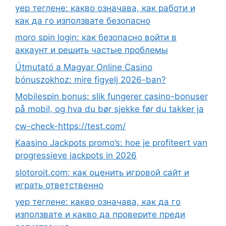
yep теглене: какво означава, как работи и
как да го използвате безопасно
moro spin login: как безопасно войти в
аккаунт и решить частые проблемы
Útmutató a Magyar Online Casino
bónuszokhoz: mire figyelj 2026-ban?
Mobilespin bonus: slik fungerer casino-bonuser
på mobil, og hva du bør sjekke før du takker ja
cw-check-https://test.com/
Kaasino Jackpots promo’s: hoe je profiteert van
progressieve jackpots in 2026
slotoroit.com: как оценить игровой сайт и
играть ответственно
yep теглене: какво означава, как да го
използвате и какво да проверите преди