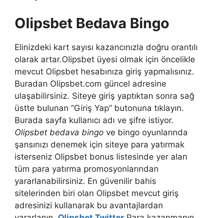
Olipsbet Bedava Bingo
Elinizdeki kart sayısı kazancınızla doğru orantılı
olarak artar.Olipsbet üyesi olmak için öncelikle
mevcut Olipsbet hesabınıza giriş yapmalısınız.
Buradan Olipsbet.com güncel adresine
ulaşabilirsiniz. Siteye giriş yaptıktan sonra sağ
üstte bulunan “Giriş Yap” butonuna tıklayın.
Burada sayfa kullanıcı adı ve şifre istiyor.
Olipsbet bedava bingo
ve bingo oyunlarında
şansınızı denemek için siteye para yatırmak
isterseniz Olipsbet bonus listesinde yer alan
tüm para yatırma promosyonlarından
yararlanabilirsiniz. En güvenilir bahis
sitelerinden biri olan Olipsbet mevcut giriş
adresinizi kullanarak bu avantajlardan
yararlanın.
Olipsbet Twitter
Para kazanmanın