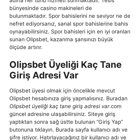
adına her türlü hizmeti sunmaktadır. Tesis
bünyesinde casino makineleri de
bulunmaktadır. Spor bahislerini ne seviyor ne de
nefret ediyorsanız, sanal spor bahislerine bahis
oynayabilirsiniz. Spor bahisleri için en iyi oranları
sunan Olipsbet, kazanma şansınızı büyük
ölçüde artırır.
Olipsbet Üyeliği Kaç Tane
Giriş Adresi Var
Olipsbet üyesi olmak için öncelikle mevcut
Olipsbet hesabınıza giriş yapmalısınız. Buradan
Olipsbet üyeliği kaç tane giriş adresi var
.com
güncel adresine ulaşabilirsiniz. Siteye giriş
yaptıktan sonra sağ üstte bulunan “Giriş Yap”
butonuna tıklayın. Burada sayfa kullanıcı adı ve
şifre istiyor. Hatırlayacağınız bir kullanıcı adı ve