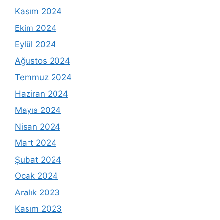
Kasım 2024
Ekim 2024
Eylül 2024
Ağustos 2024
Temmuz 2024
Haziran 2024
Mayıs 2024
Nisan 2024
Mart 2024
Şubat 2024
Ocak 2024
Aralık 2023
Kasım 2023