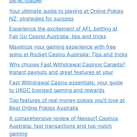
регистрация
Your ultimate guide to playing at Online Pokies
NZ: strategies for success
Experience the excitement of AFL betting at
Fair Go Casino Australia: tips and tricks
Maximize your gaming experience with free
spins at Rocket Casino Australia: Tips and tricks
Why choose Fast Withdrawal Casinos Canada?
Instant payouts and great features at your
Fast Withdrawal Casino essentials: your guide
to UKGC licensed gaming and rewards
Top features of real money pokies you’ll love at
Best Online Pokies Australia
A comprehensive review of Neosurf Casinos
Australia: fast transactions and top-notch
gaming