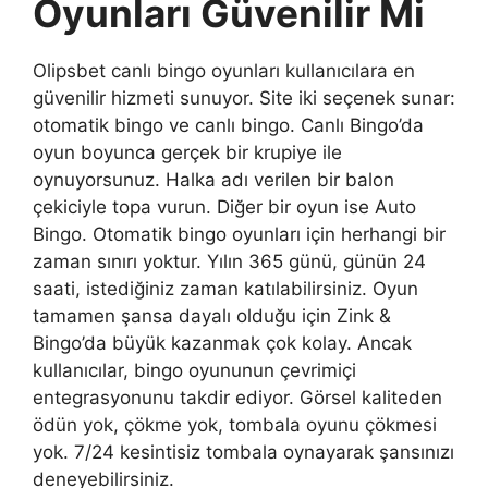
Oyunları Güvenilir Mi
Olipsbet canlı bingo oyunları kullanıcılara en
güvenilir hizmeti sunuyor. Site iki seçenek sunar:
otomatik bingo ve canlı bingo. Canlı Bingo’da
oyun boyunca gerçek bir krupiye ile
oynuyorsunuz. Halka adı verilen bir balon
çekiciyle topa vurun. Diğer bir oyun ise Auto
Bingo. Otomatik bingo oyunları için herhangi bir
zaman sınırı yoktur. Yılın 365 günü, günün 24
saati, istediğiniz zaman katılabilirsiniz. Oyun
tamamen şansa dayalı olduğu için Zink &
Bingo’da büyük kazanmak çok kolay. Ancak
kullanıcılar, bingo oyununun çevrimiçi
entegrasyonunu takdir ediyor. Görsel kaliteden
ödün yok, çökme yok, tombala oyunu çökmesi
yok. 7/24 kesintisiz tombala oynayarak şansınızı
deneyebilirsiniz.