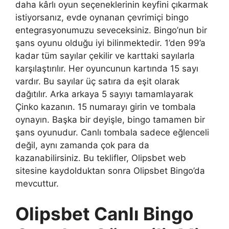
daha kârlı oyun seçeneklerinin keyfini çıkarmak
istiyorsanız, evde oynanan çevrimiçi bingo
entegrasyonumuzu seveceksiniz. Bingo’nun bir
şans oyunu olduğu iyi bilinmektedir. 1’den 99’a
kadar tüm sayılar çekilir ve karttaki sayılarla
karşılaştırılır. Her oyuncunun kartında 15 sayı
vardır. Bu sayılar üç satıra da eşit olarak
dağıtılır. Arka arkaya 5 sayıyı tamamlayarak
Çinko kazanın. 15 numarayı girin ve tombala
oynayın. Başka bir deyişle, bingo tamamen bir
şans oyunudur. Canlı tombala sadece eğlenceli
değil, aynı zamanda çok para da
kazanabilirsiniz. Bu teklifler, Olipsbet web
sitesine kaydolduktan sonra Olipsbet Bingo’da
mevcuttur.
Olipsbet Canlı Bingo