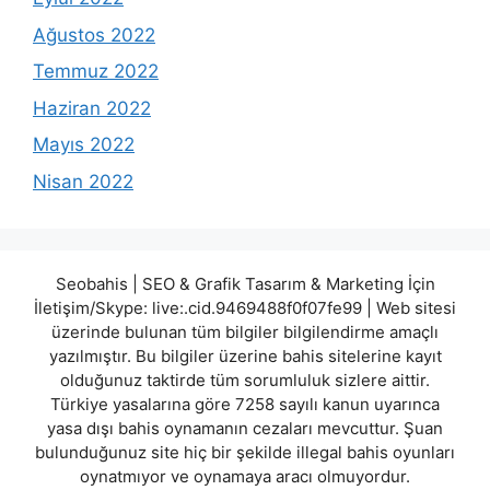
Ağustos 2022
Temmuz 2022
Haziran 2022
Mayıs 2022
Nisan 2022
Seobahis | SEO & Grafik Tasarım & Marketing İçin
İletişim/Skype: live:.cid.9469488f0f07fe99 | Web sitesi
üzerinde bulunan tüm bilgiler bilgilendirme amaçlı
yazılmıştır. Bu bilgiler üzerine bahis sitelerine kayıt
olduğunuz taktirde tüm sorumluluk sizlere aittir.
Türkiye yasalarına göre 7258 sayılı kanun uyarınca
yasa dışı bahis oynamanın cezaları mevcuttur. Şuan
bulunduğunuz site hiç bir şekilde illegal bahis oyunları
oynatmıyor ve oynamaya aracı olmuyordur.