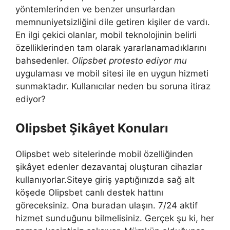
yöntemlerinden ve benzer unsurlardan
memnuniyetsizliğini dile getiren kişiler de vardı.
En ilgi çekici olanlar, mobil teknolojinin belirli
özelliklerinden tam olarak yararlanamadıklarını
bahsedenler.
Olipsbet protesto ediyor mu
uygulaması ve mobil sitesi ile en uygun hizmeti
sunmaktadır. Kullanıcılar neden bu soruna itiraz
ediyor?
Olipsbet Şikâyet Konuları
Olipsbet web sitelerinde mobil özelliğinden
şikâyet edenler dezavantaj oluşturan cihazlar
kullanıyorlar.Siteye giriş yaptığınızda sağ alt
köşede Olipsbet canlı destek hattını
göreceksiniz. Ona buradan ulaşın. 7/24 aktif
hizmet sunduğunu bilmelisiniz. Gerçek şu ki, her