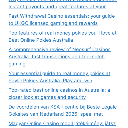
Instant payouts and great features at your
Fast Withdrawal Casino essentials: your guide
to UKGC licensed gaming and rewards
Top features of real money pokies you’ll love at
Best Online Pokies Australia
A comprehensive review of Neosurf Casinos
Australia: fast transactions and top-notch
gaming
Your essential guide to real money pokies at
PayID Pokies Australia: Play and win
Top-rated best online casinos in Australia: a
closer look at games and security
De voordelen van KSA-licentie bij Beste Legale
Goksites van Nederland 2026: speel met
Magyar Online Casino mobil játékélmény: játsz