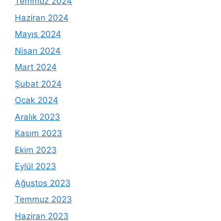
Temmuz 2024
Haziran 2024
Mayıs 2024
Nisan 2024
Mart 2024
Şubat 2024
Ocak 2024
Aralık 2023
Kasım 2023
Ekim 2023
Eylül 2023
Ağustos 2023
Temmuz 2023
Haziran 2023