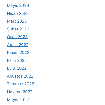
Mayıs 2023
Nisan 2023
Mart 2023
Şubat 2023
Ocak 2023
Aralık 2022
Kasım 2022
Ekim 2022
Eylül 2022
Ağustos 2022
Temmuz 2022
Haziran 2022
Mayıs 2022