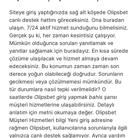
Siteye giriş yaptığınızda sağ alt köşede Olipsbet
canlı destek hattını göreceksiniz. Ona buradan
ulaşın. 7/24 aktif hizmet sunduğunu bilmelisiniz.
Gerçek şu ki, her zaman kesintisiz çalışıyor.
Mümkün olduğunca soruları yanıtlamak ve
yanıtlar sağlamak için buradayız. En kısa sürede
çözüme ulaşılacak ve hizmet almaya devam
edeceksiniz. Bu konumun zaman zaman son
derece yoğun olabileceği doğrudur. Sorunların
gecikmesi veya çözülmemesi mümkündür. Bu
tür durumlara nasıl tepki verilmelidir? O
saatlerde
Olipsbet giriş yapmak bahis şansı
müşteri hizmetlerine ulaşabilirsiniz. Detaylı
anlatım için metni okumaya değer. Olipsbet
Müşteri Hizmetleri bilgi Yeni giriş adresine
rağmen Olipsbet, kullanıcılarına sorunlarıyla ilgili
yalnızca canlı destek sağlamıyor. Ayrıca yardım