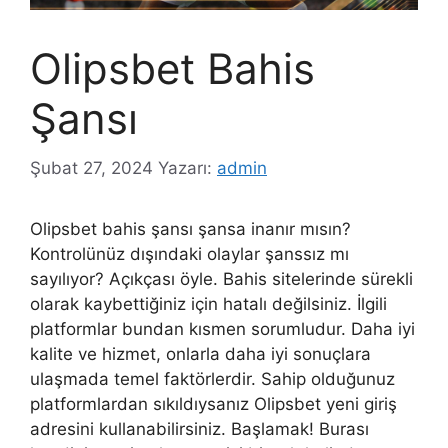
Olipsbet Bahis
Şansı
Şubat 27, 2024
Yazarı:
admin
Olipsbet bahis şansı şansa inanır mısın?
Kontrolünüz dışındaki olaylar şanssız mı
sayılıyor? Açıkçası öyle. Bahis sitelerinde sürekli
olarak kaybettiğiniz için hatalı değilsiniz. İlgili
platformlar bundan kısmen sorumludur. Daha iyi
kalite ve hizmet, onlarla daha iyi sonuçlara
ulaşmada temel faktörlerdir. Sahip olduğunuz
platformlardan sıkıldıysanız Olipsbet yeni giriş
adresini kullanabilirsiniz. Başlamak! Burası