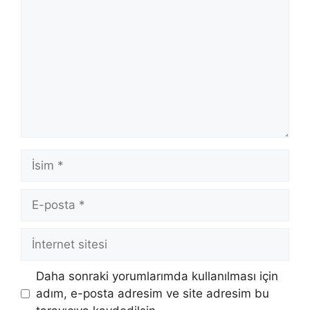
İsim
E-
posta
İnternet
sitesi
Daha sonraki yorumlarımda kullanılması için
adım, e-posta adresim ve site adresim bu