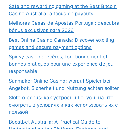
Safe and rewarding gaming at the Best Bitcoin
Casino Australia: a focus on payouts
Melhores Casas de Apostas Portugal: descubra
bónus exclusivos para 2026
Best Online Casino Canada: Discover exciting
games and secure payment options
Spinsy casino : repères, fonctionnement et
bonnes pratiques pour une expérience de jeu
responsable
Sunmaker Online Casino: worauf Spieler bei
Angebot, Sicherheit und Nutzung achten sollten
Slotoro bonus: как устроены бонусы, на что
смотреть в условиях и как использовать их с
пользой
Boostbet Australia: A Practical Guide to
Understanding the Platform, Features, and