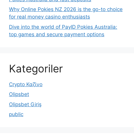
Why Online Pokies NZ 2026 is the go-to choice
for real money casino enthusiasts
Dive into the world of PayID Pokies Australia:
top games and secure payment options
Kategoriler
Crypto Καζίνο
Olipsbet
Olipsbet Giriş
public