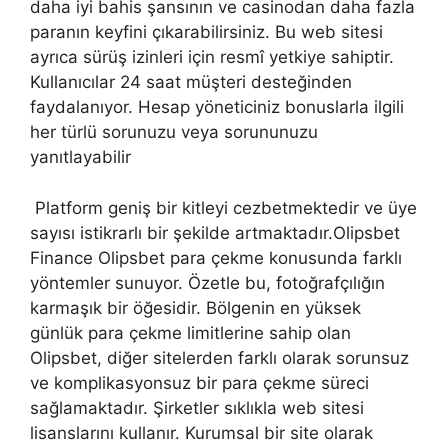
daha iyi bahis şansının ve casinodan daha fazla
paranın keyfini çıkarabilirsiniz. Bu web sitesi
ayrıca sürüş izinleri için resmî yetkiye sahiptir.
Kullanıcılar 24 saat müşteri desteğinden
faydalanıyor. Hesap yöneticiniz bonuslarla ilgili
her türlü sorunuzu veya sorununuzu
yanıtlayabilir
Platform geniş bir kitleyi cezbetmektedir ve üye
sayısı istikrarlı bir şekilde artmaktadır.Olipsbet
Finance Olipsbet para çekme konusunda farklı
yöntemler sunuyor. Özetle bu, fotoğrafçılığın
karmaşık bir öğesidir. Bölgenin en yüksek
günlük para çekme limitlerine sahip olan
Olipsbet, diğer sitelerden farklı olarak sorunsuz
ve komplikasyonsuz bir para çekme süreci
sağlamaktadır. Şirketler sıklıkla web sitesi
lisanslarını kullanır. Kurumsal bir site olarak