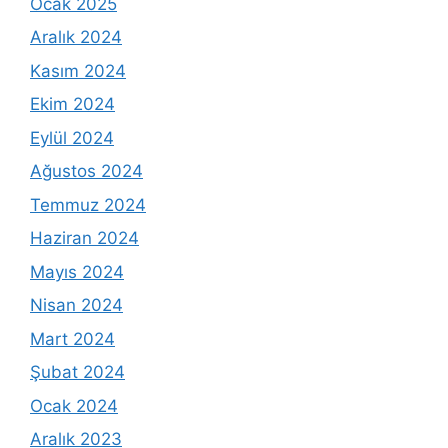
Ocak 2025
Aralık 2024
Kasım 2024
Ekim 2024
Eylül 2024
Ağustos 2024
Temmuz 2024
Haziran 2024
Mayıs 2024
Nisan 2024
Mart 2024
Şubat 2024
Ocak 2024
Aralık 2023