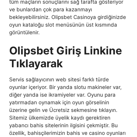
tüm maçların sonuçlarını sağ tarafta gösteriyor
ve bunlardan çok para kazanmayı
bekleyebilirsiniz. Olipsbet Casinoya girdiğinizde
oyun kataloğu slot menüsünün üst kısmında
görüntülenir.
Olipsbet Giriş Linkine
Tıklayarak
Servis sağlayıcının web sitesi farklı türde
oyunlar içeriyor. Bir yanda slotu makineler var,
diğer yanda ise ikramiyeler var. Oyunu para
yatırmadan oynamak için oyun görselinin
üzerine gelin ve Ücretsiz sekmesine tıklayın.
Sitemiz ülkemizde üyelik kaydı gerektiren
yabancı bahis sitelerinin ilgisini çekmiştir. Bu
özellik, bahisçilerimizin bahis ve casino oyunları