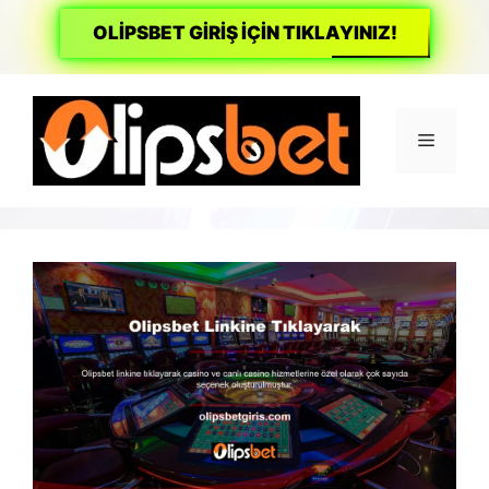
OLİPSBET GİRİŞ İÇİN TIKLAYINIZ!
İçeriğe
atla
Menü