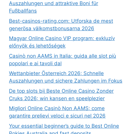
Auszahlungen und attraktive Boni für
Fußballfans
Best-casinos-rating.com: Utforska de mest
generösa välkomstbonusarna 2026
Magyar Online Casino VIP program: exkluzív
előnyök és lehetőségek
Casinò non AAMS in Italia: guida alle slot più
popolari e ai tavoli dal
Wettanbieter Österreich 2026: Schnelle
Auszahlungen und sichere Zahlungen im Fokus
De top slots bij Beste Online Casino Zonder
Cruks 2026: win kansen en speelplezier
Migliori Online Casinò Non AAMS: come
garantire prelievi veloci e sicuri nel 2026
Your essential beginner’s guide to Best Online
Pokies Australia and fast deposits