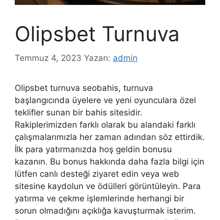
Olipsbet Turnuva
Temmuz 4, 2023
Yazarı:
admin
Olipsbet turnuva seobahis, turnuva
başlangıcında üyelere ve yeni oyunculara özel
teklifler sunan bir bahis sitesidir.
Rakiplerimizden farklı olarak bu alandaki farklı
çalışmalarımızla her zaman adından söz ettirdik.
İlk para yatırmanızda hoş geldin bonusu
kazanın. Bu bonus hakkında daha fazla bilgi için
lütfen canlı desteği ziyaret edin veya web
sitesine kaydolun ve ödülleri görüntüleyin. Para
yatırma ve çekme işlemlerinde herhangi bir
sorun olmadığını açıklığa kavuşturmak isterim.