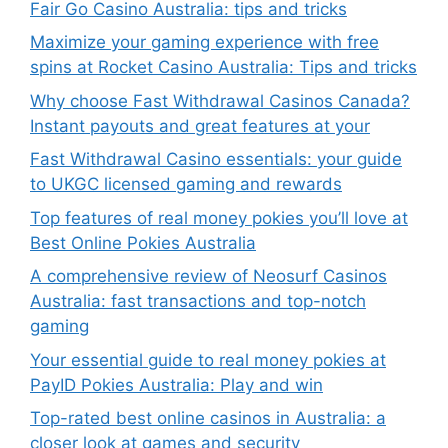
Fair Go Casino Australia: tips and tricks
Maximize your gaming experience with free
spins at Rocket Casino Australia: Tips and tricks
Why choose Fast Withdrawal Casinos Canada?
Instant payouts and great features at your
Fast Withdrawal Casino essentials: your guide
to UKGC licensed gaming and rewards
Top features of real money pokies you’ll love at
Best Online Pokies Australia
A comprehensive review of Neosurf Casinos
Australia: fast transactions and top-notch
gaming
Your essential guide to real money pokies at
PayID Pokies Australia: Play and win
Top-rated best online casinos in Australia: a
closer look at games and security