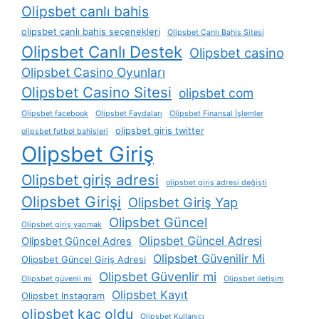
Olipsbet canlı bahis
olipsbet canlı bahis seçenekleri
Olipsbet Canlı Bahis Sitesi
Olipsbet Canlı Destek
Olipsbet casino
Olipsbet Casino Oyunları
Olipsbet Casino Sitesi
olipsbet com
Olipsbet facebook
Olipsbet Faydaları
Olipsbet Finansal İşlemler
olipsbet giris twitter
olipsbet futbol bahisleri
Olipsbet Giriş
Olipsbet giriş adresi
olipsbet giriş adresi değişti
Olipsbet Girişi
Olipsbet Giriş Yap
Olipsbet Güncel
Olipsbet giriş yapmak
Olipsbet Güncel Adresi
Olipsbet Güncel Adres
Olipsbet Güvenilir Mi
Olipsbet Güncel Giriş Adresi
Olipsbet Güvenlir mi
Olipsbet güvenli mi
Olipsbet iletişim
Olipsbet Kayıt
Olipsbet Instagram
olipsbet kaç oldu
Olipsbet Kullanıcı