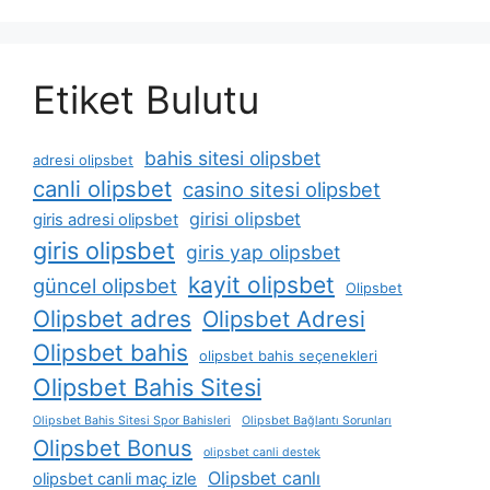
Etiket Bulutu
bahis sitesi olipsbet
adresi olipsbet
canli olipsbet
casino sitesi olipsbet
girisi olipsbet
giris adresi olipsbet
giris olipsbet
giris yap olipsbet
kayit olipsbet
güncel olipsbet
Olipsbet
Olipsbet adres
Olipsbet Adresi
Olipsbet bahis
olipsbet bahis seçenekleri
Olipsbet Bahis Sitesi
Olipsbet Bahis Sitesi Spor Bahisleri
Olipsbet Bağlantı Sorunları
Olipsbet Bonus
olipsbet canli destek
Olipsbet canlı
olipsbet canli maç izle