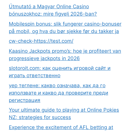
Útmutató a Magyar Online Casino
bónuszokhoz: mire figyelj 2026-ban?
Mobilespin bonus: slik fungerer casino-bonuser
på mobil, og hva du bør sjekke før du takker ja
cw-check-https://test.com/
Kaasino Jackpots promo’s: hoe je profiteert van
progressieve jackpots in 2026
slotoroit.com: как оценить игровой сайт и
играть ответственно
yep теглене: какво означава, как да го
използвате и какво да проверите преди
регистрация
Your ultimate guide to playing at Online Pokies
NZ: strategies for success
Experience the excitement of AFL betting at