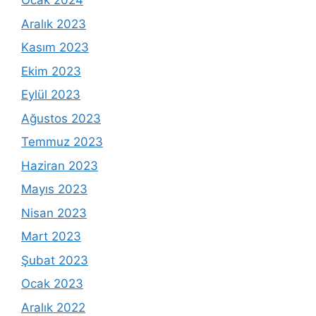
Ocak 2024
Aralık 2023
Kasım 2023
Ekim 2023
Eylül 2023
Ağustos 2023
Temmuz 2023
Haziran 2023
Mayıs 2023
Nisan 2023
Mart 2023
Şubat 2023
Ocak 2023
Aralık 2022