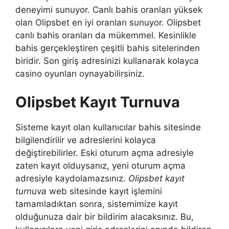
deneyimi sunuyor. Canlı bahis oranları yüksek
olan Olipsbet en iyi oranları sunuyor. Olipsbet
canlı bahis oranları da mükemmel. Kesinlikle
bahis gerçekleştiren çeşitli bahis sitelerinden
biridir. Son giriş adresinizi kullanarak kolayca
casino oyunları oynayabilirsiniz.
Olipsbet Kayıt Turnuva
Sisteme kayıt olan kullanıcılar bahis sitesinde
bilgilendirilir ve adreslerini kolayca
değiştirebilirler. Eski oturum açma adresiyle
zaten kayıt olduysanız, yeni oturum açma
adresiyle kaydolamazsınız.
Olipsbet kayıt
turnuva
web sitesinde kayıt işlemini
tamamladıktan sonra, sistemimize kayıt
olduğunuza dair bir bildirim alacaksınız. Bu,