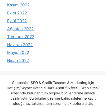
Kasım 2022
Ekim 2022
Eylül 2022
Ağustos 2022
Temmuz 2022
Haziran 2022
Mayıs 2022
Nisan 2022
Seobahis | SEO & Grafik Tasarım & Marketing İçin
İletişim/Skype: live:.cid.9469488f0f07fe99 | Web sitesi
üzerinde bulunan tüm bilgiler bilgilendirme amaçlı
yazılmıştır. Bu bilgiler üzerine bahis sitelerine kayıt
olduğunuz taktirde tüm sorumluluk sizlere aittir.