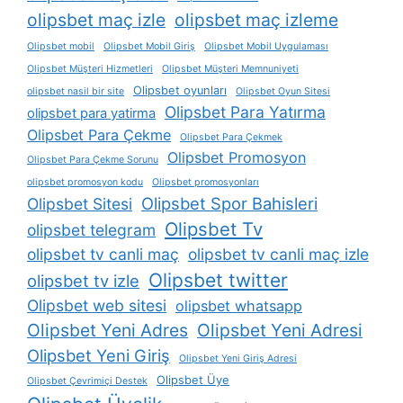
olipsbet maç izle
olipsbet maç izleme
Olipsbet mobil
Olipsbet Mobil Giriş
Olipsbet Mobil Uygulaması
Olipsbet Müşteri Hizmetleri
Olipsbet Müşteri Memnuniyeti
Olipsbet oyunları
olipsbet nasil bir site
Olipsbet Oyun Sitesi
Olipsbet Para Yatırma
olipsbet para yatirma
Olipsbet Para Çekme
Olipsbet Para Çekmek
Olipsbet Promosyon
Olipsbet Para Çekme Sorunu
olipsbet promosyon kodu
Olipsbet promosyonları
Olipsbet Spor Bahisleri
Olipsbet Sitesi
Olipsbet Tv
olipsbet telegram
olipsbet tv canli maç
olipsbet tv canli maç izle
Olipsbet twitter
olipsbet tv izle
Olipsbet web sitesi
olipsbet whatsapp
Olipsbet Yeni Adres
Olipsbet Yeni Adresi
Olipsbet Yeni Giriş
Olipsbet Yeni Giriş Adresi
Olipsbet Üye
Olipsbet Çevrimiçi Destek