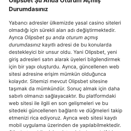
Olipsbet Şu Anda Oturum Açmış
Durumdasınız
Yabancı adresler ülkemizde yasal casino siteleri
olmadığı için sürekli alan adı değiştirmektedir.
Ayrıca
Olipsbet şu anda oturum açmış
durumdasınız
kayıtlı adresi de bu konularda
destekleyici bir unsur oldu. Yani Olipsbet, yeni
giriş adresleri satın alarak üyeleri bilgilendirmek
için bir yapı oluşturdu. Ayrıca, güncellenen web
sitesi adresine erişim mümkün olduğunca
kolaydır. Sitemizi mevcut Olipsbet sitesine
taşımak da mümkündür. Sonuç almak için daha
sabırlı olmanızı sağlayacaktır. Bu platformdaki
web sitesi ile ilgili en son gelişmeleri ve bu
sitedeki güncellenen bağlantı ve düğmeleri takip
etmenizi rica ediyoruz. Ayrıca web sitesi kaydı
mobil uygulama üzerinden de yapılabilmektedir.