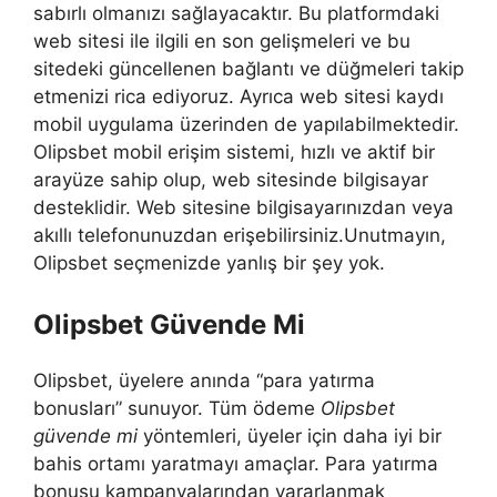
sabırlı olmanızı sağlayacaktır. Bu platformdaki
web sitesi ile ilgili en son gelişmeleri ve bu
sitedeki güncellenen bağlantı ve düğmeleri takip
etmenizi rica ediyoruz. Ayrıca web sitesi kaydı
mobil uygulama üzerinden de yapılabilmektedir.
Olipsbet mobil erişim sistemi, hızlı ve aktif bir
arayüze sahip olup, web sitesinde bilgisayar
desteklidir. Web sitesine bilgisayarınızdan veya
akıllı telefonunuzdan erişebilirsiniz.Unutmayın,
Olipsbet seçmenizde yanlış bir şey yok.
Olipsbet Güvende Mi
Olipsbet, üyelere anında “para yatırma
bonusları” sunuyor. Tüm ödeme
Olipsbet
güvende mi
yöntemleri, üyeler için daha iyi bir
bahis ortamı yaratmayı amaçlar. Para yatırma
bonusu kampanyalarından yararlanmak