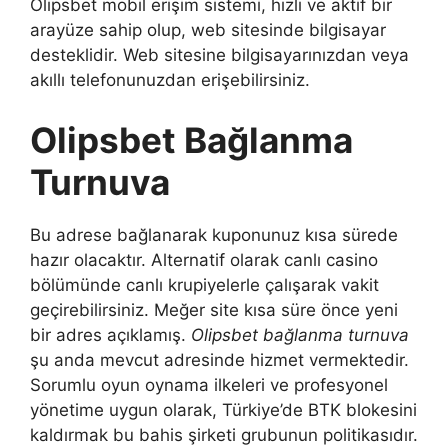
Olipsbet mobil erişim sistemi, hızlı ve aktif bir
arayüze sahip olup, web sitesinde bilgisayar
desteklidir. Web sitesine bilgisayarınızdan veya
akıllı telefonunuzdan erişebilirsiniz.
Olipsbet Bağlanma
Turnuva
Bu adrese bağlanarak kuponunuz kısa sürede
hazır olacaktır. Alternatif olarak canlı casino
bölümünde canlı krupiyelerle çalışarak vakit
geçirebilirsiniz. Meğer site kısa süre önce yeni
bir adres açıklamış.
Olipsbet bağlanma turnuva
şu anda mevcut adresinde hizmet vermektedir.
Sorumlu oyun oynama ilkeleri ve profesyonel
yönetime uygun olarak, Türkiye’de BTK blokesini
kaldırmak bu bahis şirketi grubunun politikasıdır.