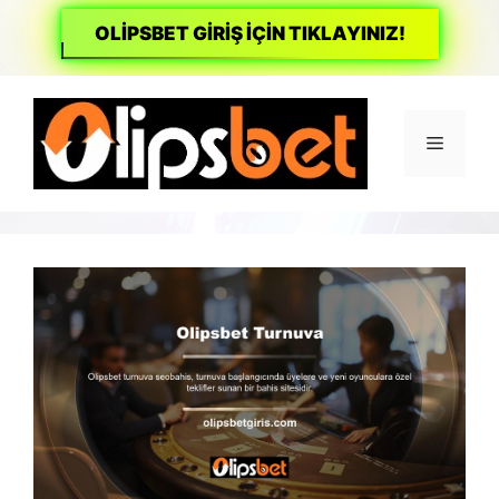
OLİPSBET GİRİŞ İÇİN TIKLAYINIZ!
İçeriğe
atla
Menü