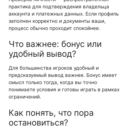
практика для подтверждения владельца
аккаунта и платежных данных. Если профиль
заполнен корректно и документы ваши,
процесс обычно проходит спокойнее.
Что важнее: бонус или
удобный вывод?
Для большинства игроков удобный и
предсказуемый вывод важнее. Бонус имеет
смысл только тогда, когда вы точно
понимаете условия и готовы играть в рамках
ограничений.
Как понять, что пора
остановиться?