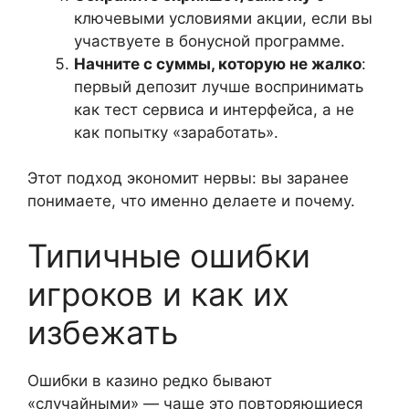
ключевыми условиями акции, если вы
участвуете в бонусной программе.
Начните с суммы, которую не жалко
:
первый депозит лучше воспринимать
как тест сервиса и интерфейса, а не
как попытку «заработать».
Этот подход экономит нервы: вы заранее
понимаете, что именно делаете и почему.
Типичные ошибки
игроков и как их
избежать
Ошибки в казино редко бывают
«случайными» — чаще это повторяющиеся