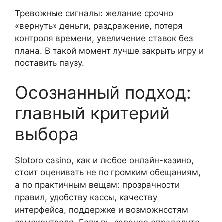
Тревожные сигналы: желание срочно
«вернуть» деньги, раздражение, потеря
контроля времени, увеличение ставок без
плана. В такой момент лучше закрыть игру и
поставить паузу.
Осознанный подход:
главный критерий
выбора
Slotoro casino, как и любое онлайн-казино,
стоит оценивать не по громким обещаниям,
а по практичным вещам: прозрачности
правил, удобству кассы, качеству
интерфейса, поддержке и возможностям