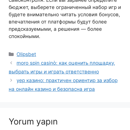
самоконтроля. Если вы заранее определите
бюджет, выберете ограниченный набор игр и
будете внимательно читать условия бонусов,
впечатления от платформы будут более
предсказуемыми, а решения — более
спокойными.
Kategoriler
Olipsbet
Yazı
moro spin casinò: как оценить площадку,
dolaşımı
выбрать игры и играть ответственно
yep казино: практичен ориентир за избор
на онлайн казино и безопасна игра
Yorum yapın