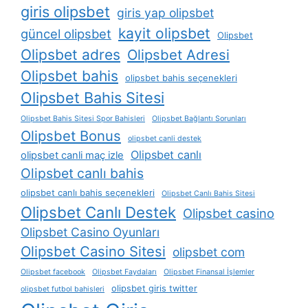
giris olipsbet
giris yap olipsbet
kayit olipsbet
güncel olipsbet
Olipsbet
Olipsbet adres
Olipsbet Adresi
Olipsbet bahis
olipsbet bahis seçenekleri
Olipsbet Bahis Sitesi
Olipsbet Bahis Sitesi Spor Bahisleri
Olipsbet Bağlantı Sorunları
Olipsbet Bonus
olipsbet canli destek
Olipsbet canlı
olipsbet canli maç izle
Olipsbet canlı bahis
olipsbet canlı bahis seçenekleri
Olipsbet Canlı Bahis Sitesi
Olipsbet Canlı Destek
Olipsbet casino
Olipsbet Casino Oyunları
Olipsbet Casino Sitesi
olipsbet com
Olipsbet facebook
Olipsbet Faydaları
Olipsbet Finansal İşlemler
olipsbet giris twitter
olipsbet futbol bahisleri