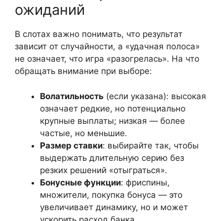
ожиданий
В слотах важно понимать, что результат
зависит от случайности, а «удачная полоса»
не означает, что игра «разогрелась». На что
обращать внимание при выборе:
Волатильность
(если указана): высокая
означает редкие, но потенциально
крупные выплаты; низкая — более
частые, но меньшие.
Размер ставки
: выбирайте так, чтобы
выдержать длительную серию без
резких решений «отыграться».
Бонусные функции
: фриспины,
множители, покупка бонуса — это
увеличивает динамику, но и может
ускорить расход банка.