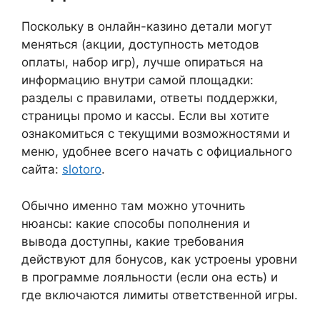
Поскольку в онлайн-казино детали могут
меняться (акции, доступность методов
оплаты, набор игр), лучше опираться на
информацию внутри самой площадки:
разделы с правилами, ответы поддержки,
страницы промо и кассы. Если вы хотите
ознакомиться с текущими возможностями и
меню, удобнее всего начать с официального
сайта:
slotoro
.
Обычно именно там можно уточнить
нюансы: какие способы пополнения и
вывода доступны, какие требования
действуют для бонусов, как устроены уровни
в программе лояльности (если она есть) и
где включаются лимиты ответственной игры.