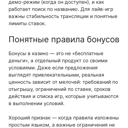
демо-режим (когда он доступен), и как
работает поиск по названию. Для лайв-игр
важны стабильность трансляции и понятные
лимиты ставок.
Понятные правила бонусов
Бонусы в казино — это не «бесплатные
деньги», а отдельный продукт со своими
условиями. Даже если предложения
выглядят привлекательными, реальная
ценность зависит от мелочей: требований по
отыгрышу, ограничений по ставке, сроков
действия и списка игр, которые учитываются
в выполнении условий.
Хороший признак — когда правила изложены
простым языком, а важные ограничения не