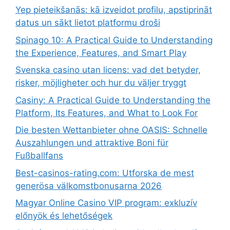
Yep pieteikšanās: kā izveidot profilu, apstiprināt
datus un sākt lietot platformu droši
Spinago 10: A Practical Guide to Understanding
the Experience, Features, and Smart Play
Svenska casino utan licens: vad det betyder,
risker, möjligheter och hur du väljer tryggt
Casiny: A Practical Guide to Understanding the
Platform, Its Features, and What to Look For
Die besten Wettanbieter ohne OASIS: Schnelle
Auszahlungen und attraktive Boni für
Fußballfans
Best-casinos-rating.com: Utforska de mest
generösa välkomstbonusarna 2026
Magyar Online Casino VIP program: exkluzív
előnyök és lehetőségek