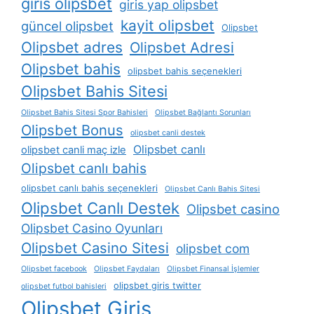
giris olipsbet
giris yap olipsbet
kayit olipsbet
güncel olipsbet
Olipsbet
Olipsbet adres
Olipsbet Adresi
Olipsbet bahis
olipsbet bahis seçenekleri
Olipsbet Bahis Sitesi
Olipsbet Bahis Sitesi Spor Bahisleri
Olipsbet Bağlantı Sorunları
Olipsbet Bonus
olipsbet canli destek
Olipsbet canlı
olipsbet canli maç izle
Olipsbet canlı bahis
olipsbet canlı bahis seçenekleri
Olipsbet Canlı Bahis Sitesi
Olipsbet Canlı Destek
Olipsbet casino
Olipsbet Casino Oyunları
Olipsbet Casino Sitesi
olipsbet com
Olipsbet facebook
Olipsbet Faydaları
Olipsbet Finansal İşlemler
olipsbet giris twitter
olipsbet futbol bahisleri
Olipsbet Giriş