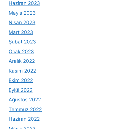
Haziran 2023
Mayıs 2023
Nisan 2023
Mart 2023
Şubat 2023
Ocak 2023
Aralık 2022
Kasım 2022
Ekim 2022
Eylül 2022
Ağustos 2022
Temmuz 2022
Haziran 2022
Mayıs 2022