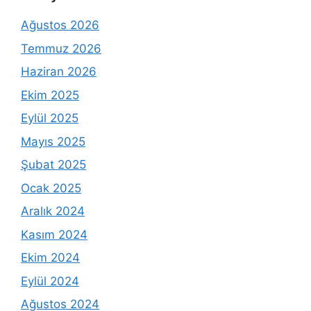
Ağustos 2026
Temmuz 2026
Haziran 2026
Ekim 2025
Eylül 2025
Mayıs 2025
Şubat 2025
Ocak 2025
Aralık 2024
Kasım 2024
Ekim 2024
Eylül 2024
Ağustos 2024