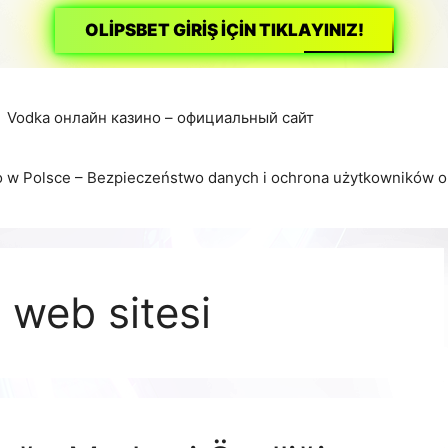
OLİPSBET GİRİŞ İÇİN TIKLAYINIZ!
Vodka онлайн казино – официальный сайт
o w Polsce – Bezpieczeństwo danych i ochrona użytkowników o
r web sitesi