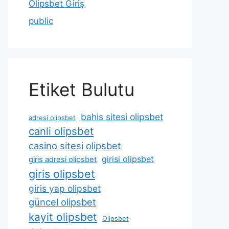
Olipsbet Giriş
public
Etiket Bulutu
bahis sitesi olipsbet
adresi olipsbet
canli olipsbet
casino sitesi olipsbet
girisi olipsbet
giris adresi olipsbet
giris olipsbet
giris yap olipsbet
güncel olipsbet
kayit olipsbet
Olipsbet