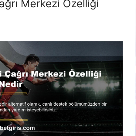
ağrı Merkezi Özelliği