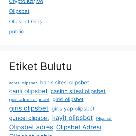
Crypto Καζίνο
Olipsbet
Olipsbet Giriş
public
Etiket Bulutu
bahis sitesi olipsbet
adresi olipsbet
canli olipsbet
casino sitesi olipsbet
girisi olipsbet
giris adresi olipsbet
giris olipsbet
giris yap olipsbet
kayit olipsbet
güncel olipsbet
Olipsbet
Olipsbet adres
Olipsbet Adresi