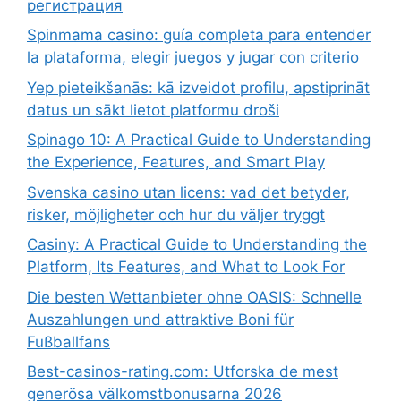
регистрация
Spinmama casino: guía completa para entender
la plataforma, elegir juegos y jugar con criterio
Yep pieteikšanās: kā izveidot profilu, apstiprināt
datus un sākt lietot platformu droši
Spinago 10: A Practical Guide to Understanding
the Experience, Features, and Smart Play
Svenska casino utan licens: vad det betyder,
risker, möjligheter och hur du väljer tryggt
Casiny: A Practical Guide to Understanding the
Platform, Its Features, and What to Look For
Die besten Wettanbieter ohne OASIS: Schnelle
Auszahlungen und attraktive Boni für
Fußballfans
Best-casinos-rating.com: Utforska de mest
generösa välkomstbonusarna 2026