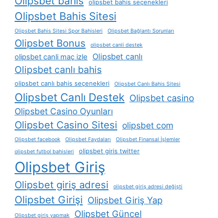
Olipsbet bahis
olipsbet bahis seçenekleri
Olipsbet Bahis Sitesi
Olipsbet Bahis Sitesi Spor Bahisleri
Olipsbet Bağlantı Sorunları
Olipsbet Bonus
olipsbet canli destek
Olipsbet canlı
olipsbet canli maç izle
Olipsbet canlı bahis
olipsbet canlı bahis seçenekleri
Olipsbet Canlı Bahis Sitesi
Olipsbet Canlı Destek
Olipsbet casino
Olipsbet Casino Oyunları
Olipsbet Casino Sitesi
olipsbet com
Olipsbet facebook
Olipsbet Faydaları
Olipsbet Finansal İşlemler
olipsbet giris twitter
olipsbet futbol bahisleri
Olipsbet Giriş
Olipsbet giriş adresi
olipsbet giriş adresi değişti
Olipsbet Girişi
Olipsbet Giriş Yap
Olipsbet Güncel
Olipsbet giriş yapmak