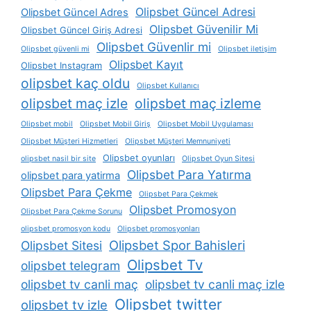
Olipsbet Güncel Adresi
Olipsbet Güncel Adres
Olipsbet Güvenilir Mi
Olipsbet Güncel Giriş Adresi
Olipsbet Güvenlir mi
Olipsbet güvenli mi
Olipsbet iletişim
Olipsbet Kayıt
Olipsbet Instagram
olipsbet kaç oldu
Olipsbet Kullanıcı
olipsbet maç izle
olipsbet maç izleme
Olipsbet mobil
Olipsbet Mobil Giriş
Olipsbet Mobil Uygulaması
Olipsbet Müşteri Hizmetleri
Olipsbet Müşteri Memnuniyeti
Olipsbet oyunları
olipsbet nasil bir site
Olipsbet Oyun Sitesi
Olipsbet Para Yatırma
olipsbet para yatirma
Olipsbet Para Çekme
Olipsbet Para Çekmek
Olipsbet Promosyon
Olipsbet Para Çekme Sorunu
olipsbet promosyon kodu
Olipsbet promosyonları
Olipsbet Spor Bahisleri
Olipsbet Sitesi
Olipsbet Tv
olipsbet telegram
olipsbet tv canli maç
olipsbet tv canli maç izle
Olipsbet twitter
olipsbet tv izle