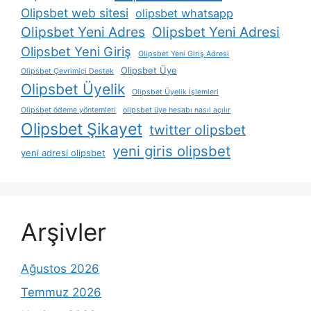
Olipsbet web sitesi
olipsbet whatsapp
Olipsbet Yeni Adres
Olipsbet Yeni Adresi
Olipsbet Yeni Giriş
Olipsbet Yeni Giriş Adresi
Olipsbet Üye
Olipsbet Çevrimiçi Destek
Olipsbet Üyelik
Olipsbet Üyelik İşlemleri
Olipsbet ödeme yöntemleri
olipsbet üye hesabı nasıl açılır
Olipsbet Şikayet
twitter olipsbet
yeni giris olipsbet
yeni adresi olipsbet
Arşivler
Ağustos 2026
Temmuz 2026