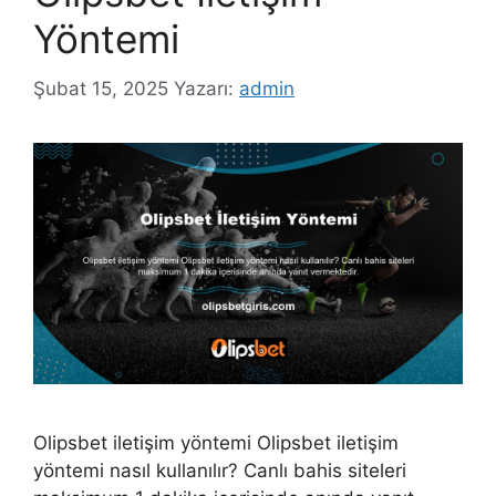
Yöntemi
Şubat 15, 2025
Yazarı:
admin
Olipsbet iletişim yöntemi Olipsbet iletişim
yöntemi nasıl kullanılır? Canlı bahis siteleri