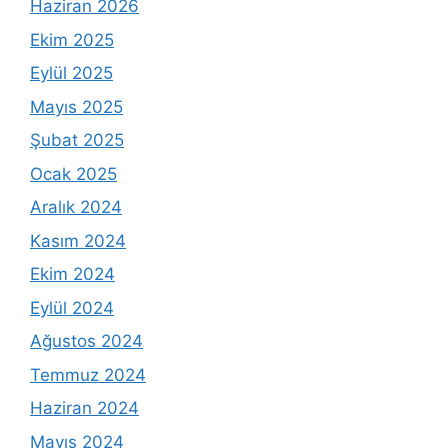
Haziran 2026
Ekim 2025
Eylül 2025
Mayıs 2025
Şubat 2025
Ocak 2025
Aralık 2024
Kasım 2024
Ekim 2024
Eylül 2024
Ağustos 2024
Temmuz 2024
Haziran 2024
Mayıs 2024