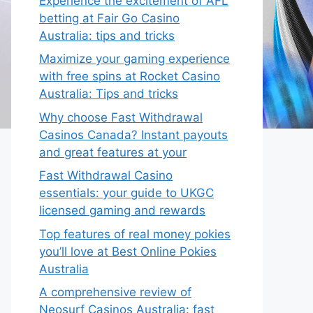
Experience the excitement of AFL
betting at Fair Go Casino
Australia: tips and tricks
Maximize your gaming experience
with free spins at Rocket Casino
Australia: Tips and tricks
Why choose Fast Withdrawal
Casinos Canada? Instant payouts
and great features at your
Fast Withdrawal Casino
essentials: your guide to UKGC
licensed gaming and rewards
Top features of real money pokies
you’ll love at Best Online Pokies
Australia
A comprehensive review of
Neosurf Casinos Australia: fast