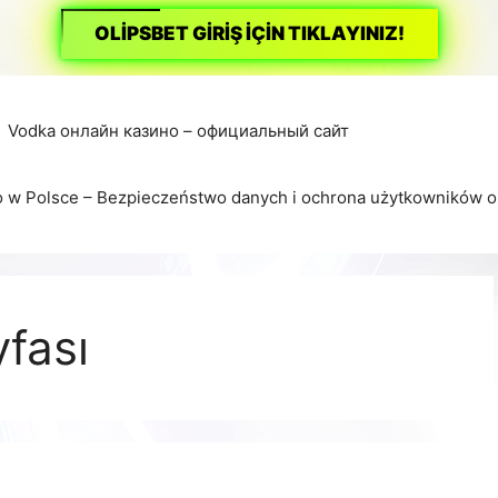
OLİPSBET GİRİŞ İÇİN TIKLAYINIZ!
Vodka онлайн казино – официальный сайт
o w Polsce – Bezpieczeństwo danych i ochrona użytkowników o
yfası