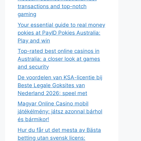
transactions and top-notch
gaming
Your essential guide to real money
pokies at PayID Pokies Australia:
Play and win
Top-rated best online casinos in
Australia: a closer look at games
and security
De voordelen van KSA-licentie bij
Beste Legale Goksites van
Nederland 2026: speel met
Magyar Online Casino mobil
játékélmény: játsz azonnal bárhol
és bármikor!
Hur du får ut det mesta av Bästa
betting utan svensk licens: