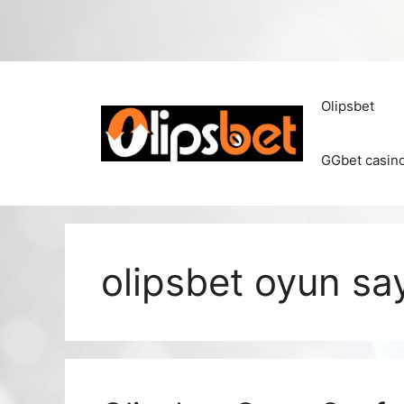
İçeriğe
atla
Olipsbet
GGbet casin
olipsbet oyun sa