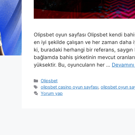
Olipsbet oyun sayfası Olipsbet kendi bahis
en iyi şekilde çalışan ve her zaman daha iy
ki, buradaki herhangi bir referans, saygın 
bağlamda bahis şirketinin mevcut oranları
yüksektir. Bu, oyuncuların her …
Devamını
Kategoriler
Olipsbet
Etiketler
olipsbet casino oyun sayfası
,
olipsbet oyun sa
Yorum yap