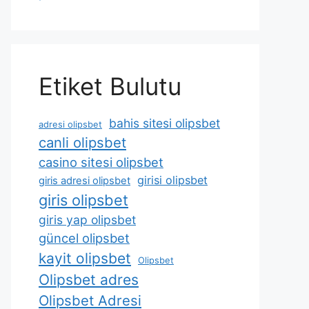
Etiket Bulutu
bahis sitesi olipsbet
adresi olipsbet
canli olipsbet
casino sitesi olipsbet
girisi olipsbet
giris adresi olipsbet
giris olipsbet
giris yap olipsbet
güncel olipsbet
kayit olipsbet
Olipsbet
Olipsbet adres
Olipsbet Adresi