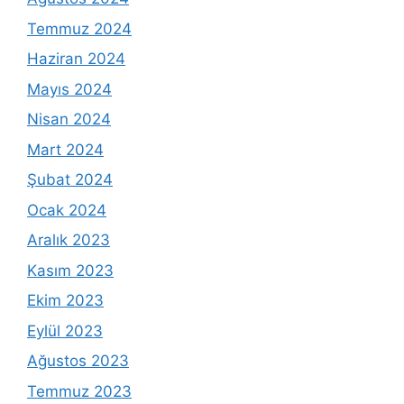
Temmuz 2024
Haziran 2024
Mayıs 2024
Nisan 2024
Mart 2024
Şubat 2024
Ocak 2024
Aralık 2023
Kasım 2023
Ekim 2023
Eylül 2023
Ağustos 2023
Temmuz 2023