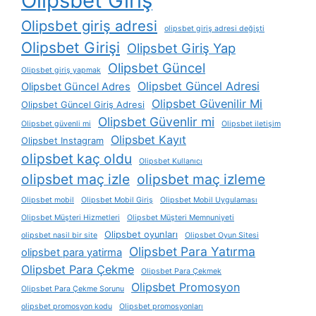
Olipsbet Giriş
Olipsbet giriş adresi
olipsbet giriş adresi değişti
Olipsbet Girişi
Olipsbet Giriş Yap
Olipsbet Güncel
Olipsbet giriş yapmak
Olipsbet Güncel Adresi
Olipsbet Güncel Adres
Olipsbet Güvenilir Mi
Olipsbet Güncel Giriş Adresi
Olipsbet Güvenlir mi
Olipsbet güvenli mi
Olipsbet iletişim
Olipsbet Kayıt
Olipsbet Instagram
olipsbet kaç oldu
Olipsbet Kullanıcı
olipsbet maç izle
olipsbet maç izleme
Olipsbet mobil
Olipsbet Mobil Giriş
Olipsbet Mobil Uygulaması
Olipsbet Müşteri Hizmetleri
Olipsbet Müşteri Memnuniyeti
Olipsbet oyunları
olipsbet nasil bir site
Olipsbet Oyun Sitesi
Olipsbet Para Yatırma
olipsbet para yatirma
Olipsbet Para Çekme
Olipsbet Para Çekmek
Olipsbet Promosyon
Olipsbet Para Çekme Sorunu
olipsbet promosyon kodu
Olipsbet promosyonları