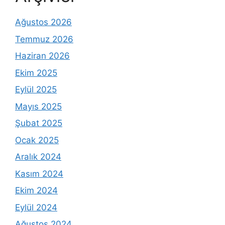
Ağustos 2026
Temmuz 2026
Haziran 2026
Ekim 2025
Eylül 2025
Mayıs 2025
Şubat 2025
Ocak 2025
Aralık 2024
Kasım 2024
Ekim 2024
Eylül 2024
Ağustos 2024