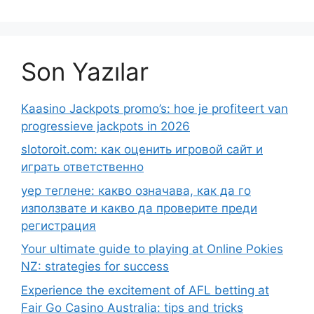
Son Yazılar
Kaasino Jackpots promo’s: hoe je profiteert van
progressieve jackpots in 2026
slotoroit.com: как оценить игровой сайт и
играть ответственно
yep теглене: какво означава, как да го
използвате и какво да проверите преди
регистрация
Your ultimate guide to playing at Online Pokies
NZ: strategies for success
Experience the excitement of AFL betting at
Fair Go Casino Australia: tips and tricks