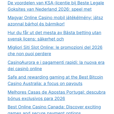
De voordelen van KSA-licentie bij Beste Legale
Goksites van Nederland 2026: speel met
Magyar Online Casino mobil játékélmény: játsz
azonnal bárhol és bármikor!
Hur du får ut det mesta av Bästa betting utan
svensk licens: säkerhet och
Migliori Siti Slot Online: le promozioni del 2026
che non puoi perdere
CasinoAurora e i pagamenti rapidi: la nuova era
dei casinò online
Safe and rewarding gaming at the Best Bitcoin
Casino Australia: a focus on payouts
Melhores Casas de Apostas Portugal: descubra
bónus exclusivos para 2026
Best Online Casino Canada: Discover exciting
games and secure payment options