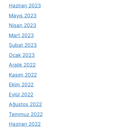
Haziran 2023
Mayıs 2023
Nisan 2023
Mart 2023
Şubat 2023
Ocak 2023
Aralık 2022
Kasım 2022
Ekim 2022
Eylül 2022
Ağustos 2022
Temmuz 2022
Haziran 2022