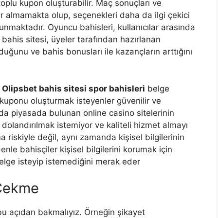
 toplu kupon oluşturabilir. Maç sonuçları ve
er almamakta olup, seçenekleri daha da ilgi çekici
unmaktadır. Oyuncu bahisleri, kullanıcılar arasında
 bahis sitesi, üyeler tarafından hazırlanan
uğunu ve bahis bonusları ile kazançların arttığını
i
Olipsbet bahis sitesi spor bahisleri
belge
 kuponu oluşturmak isteyenler güvenilir ve
arda piyasada bulunan online casino sitelerinin
ar dolandırılmak istemiyor ve kaliteli hizmet almayı
 riskiyle değil, aynı zamanda kişisel bilgilerinin
enle bahisçiler kişisel bilgilerini korumak için
belge isteyip istemediğini merak eder
 Çekme
u açıdan bakmalıyız. Örneğin şikayet