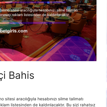
çi Bahis
o sitesi aracılığıyla hesabınızı silme talimatı
am listesinden de kaldırılacaktır. Bu sizi rahatsız