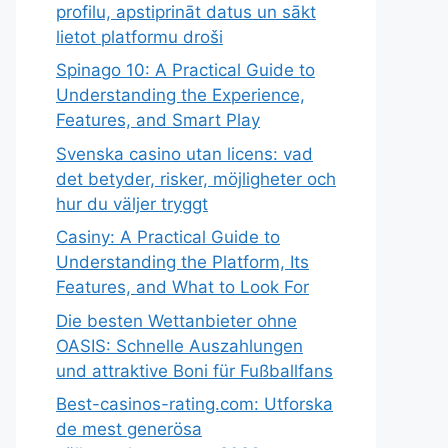
profilu, apstiprināt datus un sākt
lietot platformu droši
Spinago 10: A Practical Guide to
Understanding the Experience,
Features, and Smart Play
Svenska casino utan licens: vad
det betyder, risker, möjligheter och
hur du väljer tryggt
Casiny: A Practical Guide to
Understanding the Platform, Its
Features, and What to Look For
Die besten Wettanbieter ohne
OASIS: Schnelle Auszahlungen
und attraktive Boni für Fußballfans
Best-casinos-rating.com: Utforska
de mest generösa