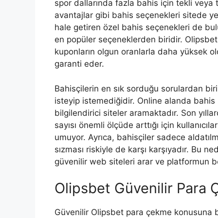
spor dallarında fazla bahis için tekli veya
avantajlar gibi bahis seçenekleri sitede y
hale getiren özel bahis seçenekleri de bul
en popüler seçeneklerden biridir. Olipsbet
kuponların olgun oranlarla daha yüksek old
garanti eder.
Bahisçilerin en sık sorduğu sorulardan bir
isteyip istemediğidir. Online alanda bahis
bilgilendirici siteler aramaktadır. Son yıll
sayısı önemli ölçüde arttığı için kullanıcıl
umuyor. Ayrıca, bahisçiler sadece aldatılma
sızması riskiyle de karşı karşıyadır. Bu ned
güvenilir web siteleri arar ve platformun 
Olipsbet Güvenilir Para
Güvenilir Olipsbet para çekme konusuna b