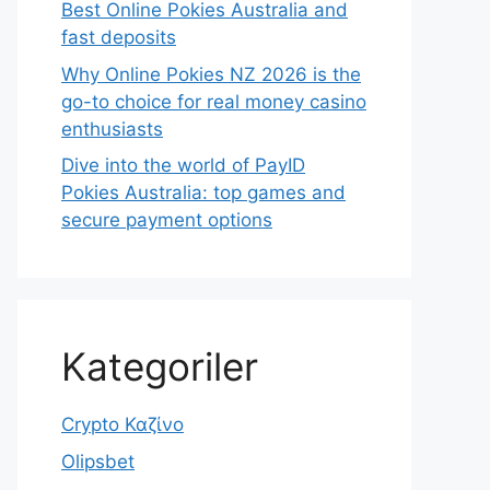
Best Online Pokies Australia and
fast deposits
Why Online Pokies NZ 2026 is the
go-to choice for real money casino
enthusiasts
Dive into the world of PayID
Pokies Australia: top games and
secure payment options
Kategoriler
Crypto Καζίνο
Olipsbet