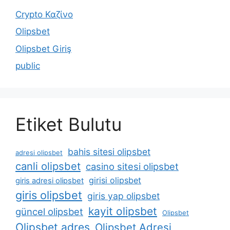
Crypto Καζίνο
Olipsbet
Olipsbet Giriş
public
Etiket Bulutu
bahis sitesi olipsbet
adresi olipsbet
canli olipsbet
casino sitesi olipsbet
girisi olipsbet
giris adresi olipsbet
giris olipsbet
giris yap olipsbet
kayit olipsbet
güncel olipsbet
Olipsbet
Olipsbet adres
Olipsbet Adresi