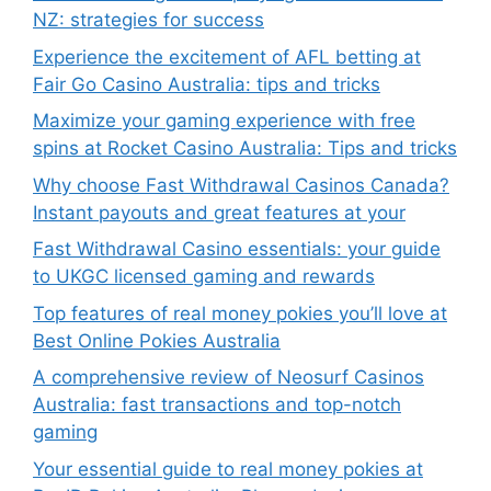
NZ: strategies for success
Experience the excitement of AFL betting at
Fair Go Casino Australia: tips and tricks
Maximize your gaming experience with free
spins at Rocket Casino Australia: Tips and tricks
Why choose Fast Withdrawal Casinos Canada?
Instant payouts and great features at your
Fast Withdrawal Casino essentials: your guide
to UKGC licensed gaming and rewards
Top features of real money pokies you’ll love at
Best Online Pokies Australia
A comprehensive review of Neosurf Casinos
Australia: fast transactions and top-notch
gaming
Your essential guide to real money pokies at