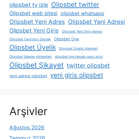
Olipsbet twitter
olipsbet tv izle
Olipsbet web sitesi
olipsbet whatsapp
Olipsbet Yeni Adres
Olipsbet Yeni Adresi
Olipsbet Yeni Giriş
Olipsbet Yeni Giriş Adresi
Olipsbet Üye
Olipsbet Çevrimiçi Destek
Olipsbet Üyelik
Olipsbet Üyelik İşlemleri
Olipsbet ödeme yöntemleri
olipsbet üye hesabı nasıl açılır
Olipsbet Şikayet
twitter olipsbet
yeni giris olipsbet
yeni adresi olipsbet
Arşivler
Ağustos 2026
Temmuz 2026