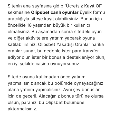
Sitenin ana sayfasına gidip “Ücretsiz Kayıt Ol”
sekmesine
Olipsbet canlı oyunlar
üyelik formu
aracılığıyla siteye kayıt olabilirsiniz. Bunun için
öncelikle 18 yaşından büyük bir kullanıcı
olmalısınız. Bu aşamadan sonra sitedeki oyun
ve diğer aktivitelere yatırım yaparak oyuna
katılabilirsiniz. Olipsbet Yasadışı Oranlar harika
oranlar sunar, bu nedenle ister para transfer
ediyor olun ister bir bonusla destekleniyor olun,
en iyi şekilde casino oynuyorsunuz.
Sitede oyuna katılmadan önce yatırım
yapmalısınız ancak bu bölümde oynayacağınız
alana yatırım yapmalısınız. Aynı şey bonuslar
için de geçerli. Alacağınız bonus türü ne olursa
olsun, paranızı bu Olipsbet bölümüne
aktarmalısınız.