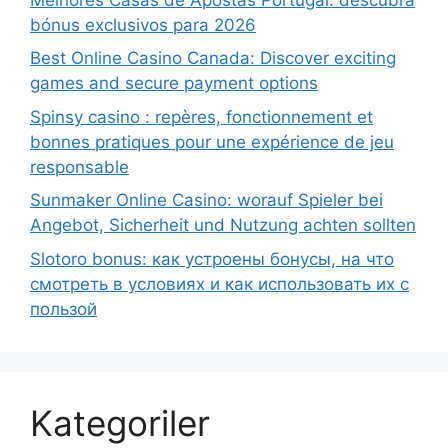
bónus exclusivos para 2026
Best Online Casino Canada: Discover exciting
games and secure payment options
Spinsy casino : repères, fonctionnement et
bonnes pratiques pour une expérience de jeu
responsable
Sunmaker Online Casino: worauf Spieler bei
Angebot, Sicherheit und Nutzung achten sollten
Slotoro bonus: как устроены бонусы, на что
смотреть в условиях и как использовать их с
пользой
Kategoriler