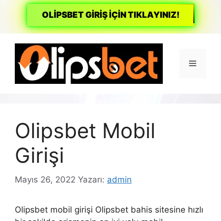
OLİPSBET GİRİŞ İÇİN TIKLAYINIZ!
İçeriğe
atla
Menü
Olipsbet Mobil
Girişi
Mayıs 26, 2022
Yazarı:
admin
Olipsbet mobil girişi Olipsbet bahis sitesine hızlı