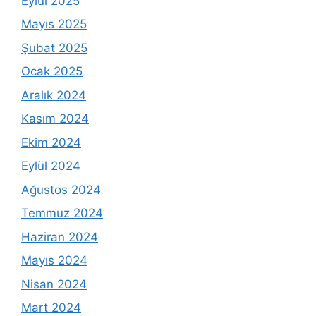
Eylül 2025
Mayıs 2025
Şubat 2025
Ocak 2025
Aralık 2024
Kasım 2024
Ekim 2024
Eylül 2024
Ağustos 2024
Temmuz 2024
Haziran 2024
Mayıs 2024
Nisan 2024
Mart 2024