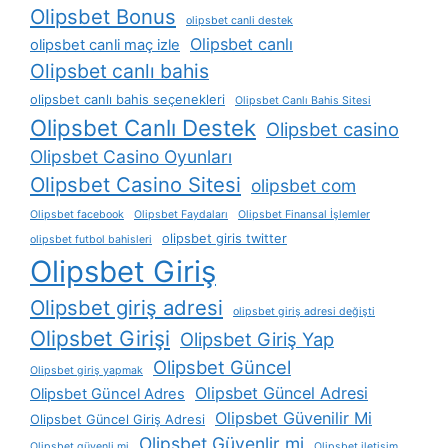
Olipsbet Bonus
olipsbet canli destek
Olipsbet canlı
olipsbet canli maç izle
Olipsbet canlı bahis
olipsbet canlı bahis seçenekleri
Olipsbet Canlı Bahis Sitesi
Olipsbet Canlı Destek
Olipsbet casino
Olipsbet Casino Oyunları
Olipsbet Casino Sitesi
olipsbet com
Olipsbet facebook
Olipsbet Faydaları
Olipsbet Finansal İşlemler
olipsbet giris twitter
olipsbet futbol bahisleri
Olipsbet Giriş
Olipsbet giriş adresi
olipsbet giriş adresi değişti
Olipsbet Girişi
Olipsbet Giriş Yap
Olipsbet Güncel
Olipsbet giriş yapmak
Olipsbet Güncel Adresi
Olipsbet Güncel Adres
Olipsbet Güvenilir Mi
Olipsbet Güncel Giriş Adresi
Olipsbet Güvenlir mi
Olipsbet güvenli mi
Olipsbet iletişim