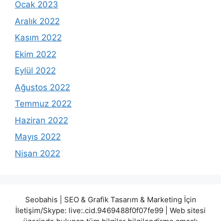
Ocak 2023
Aralık 2022
Kasım 2022
Ekim 2022
Eylül 2022
Ağustos 2022
Temmuz 2022
Haziran 2022
Mayıs 2022
Nisan 2022
Seobahis | SEO & Grafik Tasarım & Marketing İçin
İletişim/Skype: live:.cid.9469488f0f07fe99 | Web sitesi