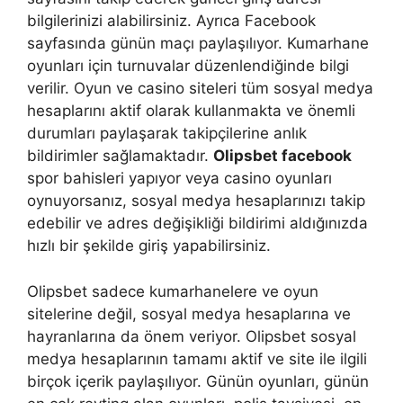
bilgilerinizi alabilirsiniz. Ayrıca Facebook
sayfasında günün maçı paylaşılıyor. Kumarhane
oyunları için turnuvalar düzenlendiğinde bilgi
verilir. Oyun ve casino siteleri tüm sosyal medya
hesaplarını aktif olarak kullanmakta ve önemli
durumları paylaşarak takipçilerine anlık
bildirimler sağlamaktadır.
Olipsbet facebook
spor bahisleri yapıyor veya casino oyunları
oynuyorsanız, sosyal medya hesaplarınızı takip
edebilir ve adres değişikliği bildirimi aldığınızda
hızlı bir şekilde giriş yapabilirsiniz.
Olipsbet sadece kumarhanelere ve oyun
sitelerine değil, sosyal medya hesaplarına ve
hayranlarına da önem veriyor. Olipsbet sosyal
medya hesaplarının tamamı aktif ve site ile ilgili
birçok içerik paylaşılıyor. Günün oyunları, günün