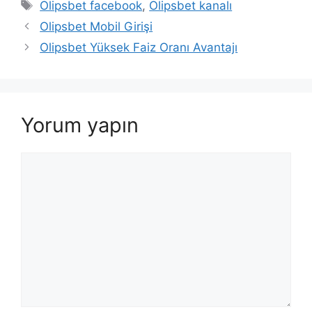
Etiketler
Olipsbet facebook
,
Olipsbet kanalı
Yazı
Olipsbet Mobil Girişi
dolaşımı
Olipsbet Yüksek Faiz Oranı Avantajı
Yorum yapın
Yorum