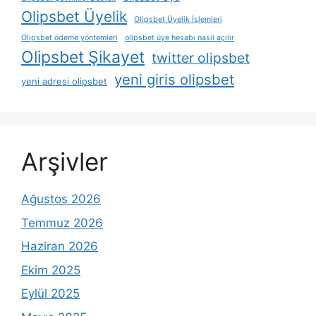
Olipsbet Üyelik
Olipsbet Üyelik İşlemleri
Olipsbet ödeme yöntemleri
olipsbet üye hesabı nasıl açılır
Olipsbet Şikayet
twitter olipsbet
yeni giris olipsbet
yeni adresi olipsbet
Arşivler
Ağustos 2026
Temmuz 2026
Haziran 2026
Ekim 2025
Eylül 2025