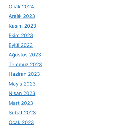
Ocak 2024
Aralık 2023
Kasım 2023
Ekim 2023
Eylül 2023
Ağustos 2023
Temmuz 2023
Haziran 2023
Mayıs 2023
Nisan 2023
Mart 2023
Şubat 2023
Ocak 2023