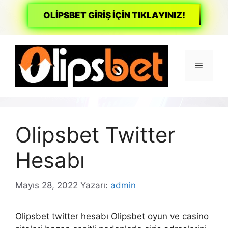
OLİPSBET GİRİŞ İÇİN TIKLAYINIZ!
İçeriğe
atla
Menü
Olipsbet Twitter
Hesabı
Mayıs 28, 2022
Yazarı:
admin
Olipsbet twitter hesabı Olipsbet oyun ve casino