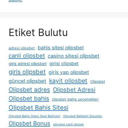
Etiket Bulutu
bahis sitesi olipsbet
adresi olipsbet
canli olipsbet
casino sitesi olipsbet
girisi olipsbet
giris adresi olipsbet
giris olipsbet
giris yap olipsbet
kayit olipsbet
güncel olipsbet
Olipsbet
Olipsbet adres
Olipsbet Adresi
Olipsbet bahis
olipsbet bahis seçenekleri
Olipsbet Bahis Sitesi
Olipsbet Bahis Sitesi Spor Bahisleri
Olipsbet Bağlantı Sorunları
Olipsbet Bonus
olipsbet canli destek