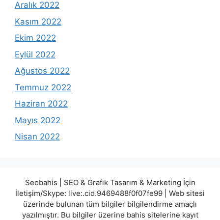
Aralık 2022
Kasım 2022
Ekim 2022
Eylül 2022
Ağustos 2022
Temmuz 2022
Haziran 2022
Mayıs 2022
Nisan 2022
Seobahis | SEO & Grafik Tasarım & Marketing İçin
İletişim/Skype: live:.cid.9469488f0f07fe99 | Web sitesi
üzerinde bulunan tüm bilgiler bilgilendirme amaçlı
yazılmıştır. Bu bilgiler üzerine bahis sitelerine kayıt