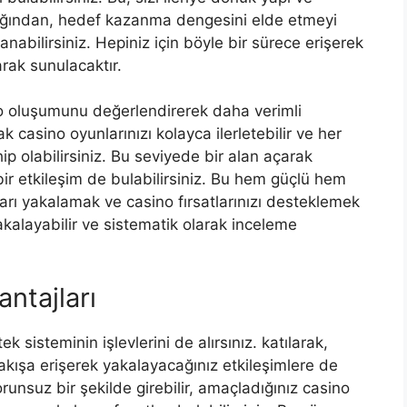
acağından, hedef kazanma dengesini elde etmeyi
anabilirsiniz. Hepiniz için böyle bir sürece erişerek
arak sunulacaktır.
sino oluşumunu değerlendirerek daha verimli
ak casino oyunlarınızı kolayca ilerletebilir ve her
 olabilirsiniz. Bu seviyede bir alan açarak
bir etkileşim de bulabilirsiniz. Bu hem güçlü hem
ları yakalamak ve casino fırsatlarınızı desteklemek
yakalayabilir ve sistematik olarak inceleme
ntajları
k sisteminin işlevlerini de alırsınız. katılarak,
akışa erişerek yakalayacağınız etkileşimlere de
runsuz bir şekilde girebilir, amaçladığınız casino