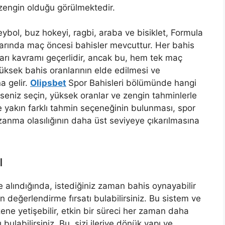
 zengin olduğu görülmektedir.
leybol, buz hokeyi, ragbi, araba ve bisiklet, Formula
allarında maç öncesi bahisler mevcuttur. Her bahis
arı kavramı geçerlidir, ancak bu, hem tek maç
ksek bahis oranlarının elde edilmesi ve
a gelir.
Olipsbet
Spor Bahisleri bölümünde hangi
rseniz seçin, yüksek oranlar ve zengin tahminlerle
 yakın farklı tahmin seçeneğinin bulunması, spor
azanma olasılığının daha üst seviyeye çıkarılmasına
ı
 alındığında, istediğiniz zaman bahis oynayabilir
 değerlendirme fırsatı bulabilirsiniz. Bu sistem ve
zene yetişebilir, etkin bir süreci her zaman daha
bulabilirsiniz. Bu, sizi ileriye dönük yapı ve