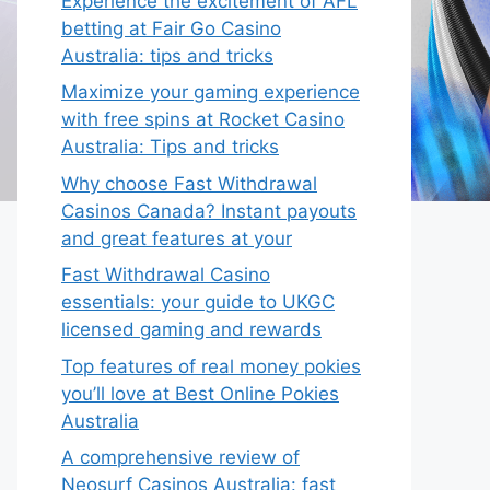
Experience the excitement of AFL
betting at Fair Go Casino
Australia: tips and tricks
Maximize your gaming experience
with free spins at Rocket Casino
Australia: Tips and tricks
Why choose Fast Withdrawal
Casinos Canada? Instant payouts
and great features at your
Fast Withdrawal Casino
essentials: your guide to UKGC
licensed gaming and rewards
Top features of real money pokies
you’ll love at Best Online Pokies
Australia
A comprehensive review of
Neosurf Casinos Australia: fast