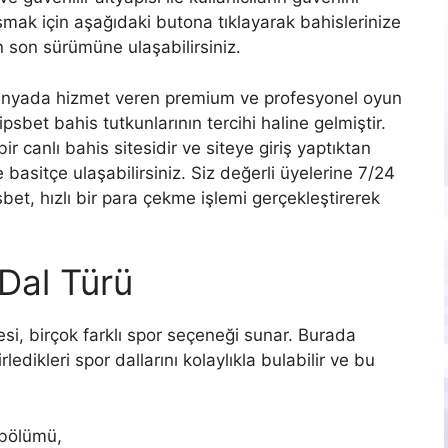
şmak için aşağıdaki butona tıklayarak bahislerinize
 son sürümüne ulaşabilirsiniz.
dünyada hizmet veren premium ve profesyonel oyun
psbet bahis tutkunlarının tercihi haline gelmiştir.
bir canlı bahis sitesidir ve siteye giriş yaptıktan
 basitçe ulaşabilirsiniz. Siz değerli üyelerine 7/24
et, hızlı bir para çekme işlemi gerçekleştirerek
 Dal Türü
tesi, birçok farklı spor seçeneği sunar. Burada
irledikleri spor dallarını kolaylıkla bulabilir ve bu
 bölümü,