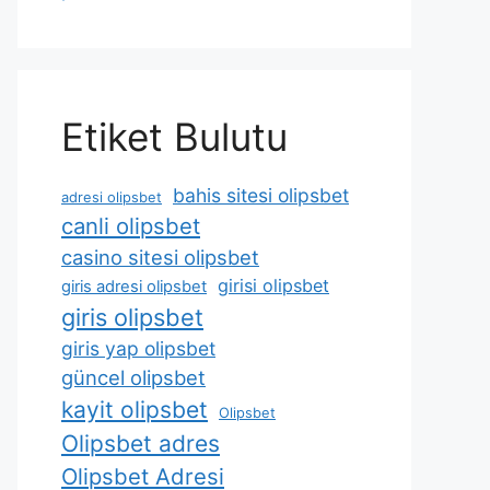
Etiket Bulutu
bahis sitesi olipsbet
adresi olipsbet
canli olipsbet
casino sitesi olipsbet
girisi olipsbet
giris adresi olipsbet
giris olipsbet
giris yap olipsbet
güncel olipsbet
kayit olipsbet
Olipsbet
Olipsbet adres
Olipsbet Adresi