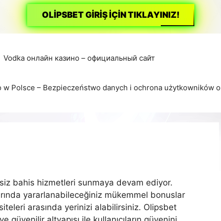
OLİPSBET GİRİŞ İÇİN TIKLAYINIZ!
Vodka онлайн казино – официальный сайт
o w Polsce – Bezpieczeństwo danych i ochrona użytkowników o
ntisiz bahis hizmetleri sunmaya devam ediyor.
nlarında yararlanabileceğiniz mükemmel bonuslar
leri arasında yerinizi alabilirsiniz. Olipsbet
 güvenilir altyapısı ile kullanıcıların güvenini