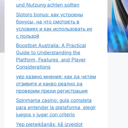
und Nutzung achten sollten
Slotoro bonus: как устроены
бонусы, на что смотреть в
условиях и как использовать их
с пользой
Boostbet Australia: A Practical
Guide to Understanding the
Platform, Features, and Player
Considerations
yep казино мнения: как да четем
отзивите и какво реално да
проверим преди регистрация
Spinmama casino: guía completa
para entender la plataforma, elegir
juegos y jugar con criterio
Yep pieteikšanās: kā izveidot