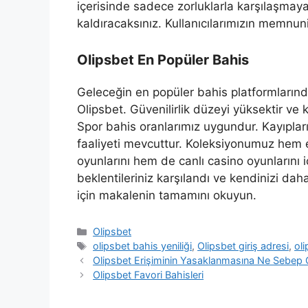
içerisinde sadece zorluklarla karşılaşma
kaldıracaksınız. Kullanıcılarımızın memnun
Olipsbet En Popüler Bahis
Geleceğin en popüler bahis platformlarında
Olipsbet. Güvenilirlik düzeyi yüksektir ve k
Spor bahis oranlarımız uygundur. Kayıpları 
faaliyeti mevcuttur. Koleksiyonumuz hem
oyunlarını hem de canlı casino oyunlarını i
beklentileriniz karşılandı ve kendinizi da
için makalenin tamamını okuyun.
Kategoriler
Olipsbet
Etiketler
olipsbet bahis yeniliği
,
Olipsbet giriş adresi
,
oli
Yazı
Olipsbet Erişiminin Yasaklanmasına Ne Sebep 
dolaşımı
Olipsbet Favori Bahisleri