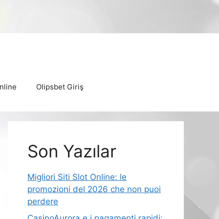
nline
Olipsbet Giriş
Son Yazılar
Migliori Siti Slot Online: le
promozioni del 2026 che non puoi
perdere
CasinoAurora e i pagamenti rapidi: