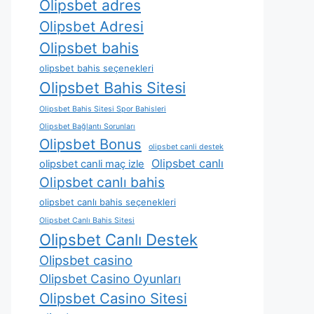
Olipsbet adres
Olipsbet Adresi
Olipsbet bahis
olipsbet bahis seçenekleri
Olipsbet Bahis Sitesi
Olipsbet Bahis Sitesi Spor Bahisleri
Olipsbet Bağlantı Sorunları
Olipsbet Bonus
olipsbet canli destek
Olipsbet canlı
olipsbet canli maç izle
Olipsbet canlı bahis
olipsbet canlı bahis seçenekleri
Olipsbet Canlı Bahis Sitesi
Olipsbet Canlı Destek
Olipsbet casino
Olipsbet Casino Oyunları
Olipsbet Casino Sitesi