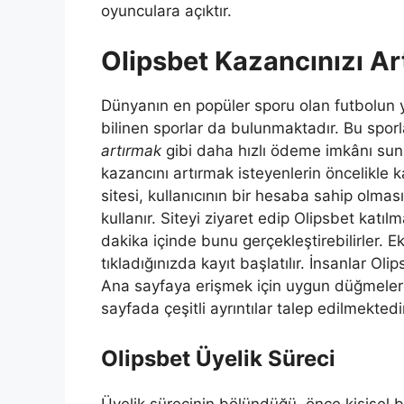
oyunculara açıktır.
Olipsbet Kazancınızı A
Dünyanın en popüler sporu olan futbolun yanı
bilinen sporlar da bulunmaktadır. Bu spo
artırmak
gibi daha hızlı ödeme imkânı suna
kazancını artırmak isteyenlerin öncelikle
sitesi, kullanıcının bir hesaba sahip olması
kullanır. Siteyi ziyaret edip Olipsbet katı
dakika içinde bunu gerçekleştirebilirler. 
tıkladığınızda kayıt başlatılır. İnsanlar Ol
Ana sayfaya erişmek için uygun düğmelere 
sayfada çeşitli ayrıntılar talep edilmekted
Olipsbet Üyelik Süreci