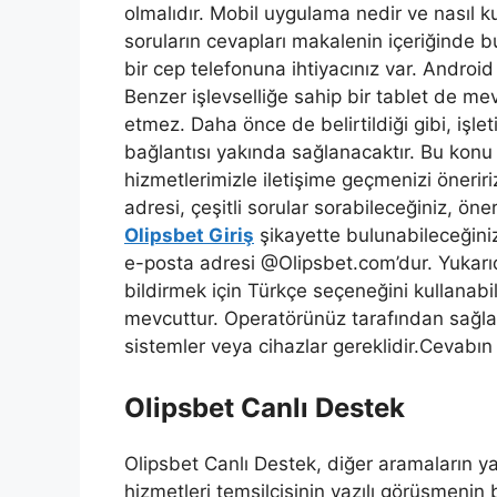
olmalıdır. Mobil uygulama nedir ve nasıl kull
soruların cevapları makalenin içeriğinde bul
bir cep telefonuna ihtiyacınız var. Andro
Benzer işlevselliğe sahip bir tablet de mevc
etmez. Daha önce de belirtildiği gibi, işl
bağlantısı yakında sağlanacaktır. Bu konu
hizmetlerimizle iletişime geçmenizi önerir
adresi, çeşitli sorular sorabileceğiniz, ön
Olipsbet Giriş
şikayette bulunabileceğiniz 
e-posta adresi @Olipsbet.com’dur. Yukarıda 
bildirmek için Türkçe seçeneğini kullanabil
mevcuttur. Operatörünüz tarafından sağlana
sistemler veya cihazlar gereklidir.Cevabın 
Olipsbet Canlı Destek
Olipsbet Canlı Destek, diğer aramaların ya
hizmetleri temsilcisinin yazılı görüşmenin 