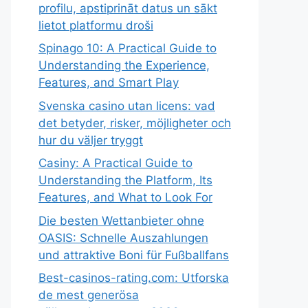
profilu, apstiprināt datus un sākt
lietot platformu droši
Spinago 10: A Practical Guide to
Understanding the Experience,
Features, and Smart Play
Svenska casino utan licens: vad
det betyder, risker, möjligheter och
hur du väljer tryggt
Casiny: A Practical Guide to
Understanding the Platform, Its
Features, and What to Look For
Die besten Wettanbieter ohne
OASIS: Schnelle Auszahlungen
und attraktive Boni für Fußballfans
Best-casinos-rating.com: Utforska
de mest generösa