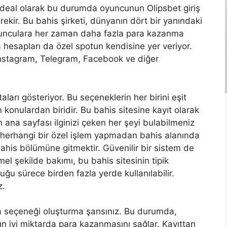
m i̇deal olarak bu durumda oyuncunun Olipsbet giriş
rekir. Bu bahis şirketi, dünyanın dört bir yanındaki
oyunculara her zaman daha fazla para kazanma
hesapları da özel spotun kendisine yer veriyor.
Instagram, Telegram, Facebook ve diğer
aları gösteriyor. Bu seçeneklerin her birini eşit
 konulardan biridir. Bu bahis sitesine kayıt olarak
n ana sayfası ilginizi çeken her şeyi bulabilmeniz
ın herhangi bir özel işlem yapmadan bahis alanında
ahis bölümüne gitmektir. Güvenilir bir sistem de
l şekilde bakımı, bu bahis sitesinin tipik
duğu sürece birden fazla yerde kullanılabilir.
z.
ma seçeneği oluşturma şansınız. Bu durumda,
n iyi miktarda para kazanmasını sağlar. Kayıttan