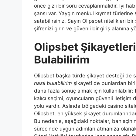
önce gizli bir soru cevaplanmalıdır. İyi h
şansı var. Yaygın menkul kıymet türlerine 
satabilirsiniz. Sayın Olipsbet nitelikleri bi
şifrenizi girin ve güvenli bir giriş alanına y
Olipsbet Şikayetleri
Bulabilirim
Olipsbet başka türde şikayet desteği de 
nasıl bulabilirim
şikayeti de bunlardan bir
daha fazla sonuç almak için kullanılabilir:
kalıcı seçimi, oyuncuların güvenli iletişim
yolu vardır. Aslında bölgedeki casino site
Olipsbet, en yüksek şikayet durumlarından 
Bu nedenle, aşağıdaki noktalar, bahisçinin
sürecinde uygun adımları atmanıza olanak s