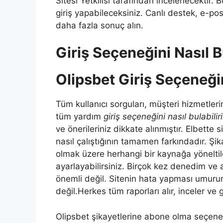
Sitesi Yetkilisi tarafından incelenecektir.
giriş yapabileceksiniz. Canlı destek, e-po
daha fazla sonuç alın.
Giriş Seçeneğini Nasıl B
Olipsbet Giriş Seçeneğim
Tüm kullanıcı sorguları, müşteri hizmetleri
tüm yardım
giriş seçeneğini nasıl bulabilir
ve önerileriniz dikkate alınmıştır. Elbette
nasıl çalıştığının tamamen farkındadır. Şi
olmak üzere herhangi bir kaynağa yöneltileb
ayarlayabilirsiniz. Birçok kez denedim v
önemli değil. Sitenin hata yapması umurum
değil.Herkes tüm raporları alır, inceler ve 
Olipsbet şikayetlerine abone olma seçeneği