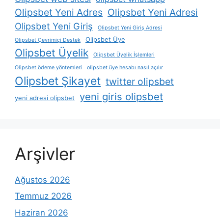
Olipsbet Yeni Adres
Olipsbet Yeni Adresi
Olipsbet Yeni Giriş
Olipsbet Yeni Giriş Adresi
Olipsbet Üye
Olipsbet Çevrimiçi Destek
Olipsbet Üyelik
Olipsbet Üyelik İşlemleri
Olipsbet ödeme yöntemleri
olipsbet üye hesabı nasıl açılır
Olipsbet Şikayet
twitter olipsbet
yeni giris olipsbet
yeni adresi olipsbet
Arşivler
Ağustos 2026
Temmuz 2026
Haziran 2026