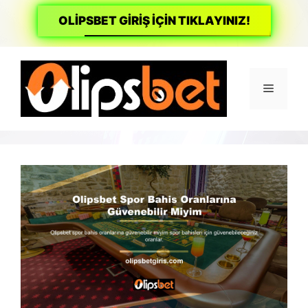
OLİPSBET GİRİŞ İÇİN TIKLAYINIZ!
İçeriğe
atla
Menü