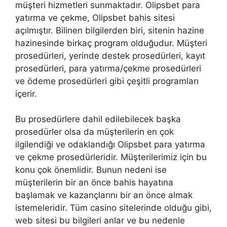
müşteri hizmetleri sunmaktadır. Olipsbet para
yatırma ve çekme, Olipsbet bahis sitesi
açılmıştır. Bilinen bilgilerden biri, sitenin hazine
hazinesinde birkaç program olduğudur. Müşteri
prosedürleri, yerinde destek prosedürleri, kayıt
prosedürleri, para yatırma/çekme prosedürleri
ve ödeme prosedürleri gibi çeşitli programları
içerir.
Bu prosedürlere dahil edilebilecek başka
prosedürler olsa da müşterilerin en çok
ilgilendiği ve odaklandığı Olipsbet para yatırma
ve çekme prosedürleridir. Müşterilerimiz için bu
konu çok önemlidir. Bunun nedeni ise
müşterilerin bir an önce bahis hayatına
başlamak ve kazançlarını bir an önce almak
istemeleridir. Tüm casino sitelerinde olduğu gibi,
web sitesi bu bilgileri anlar ve bu nedenle