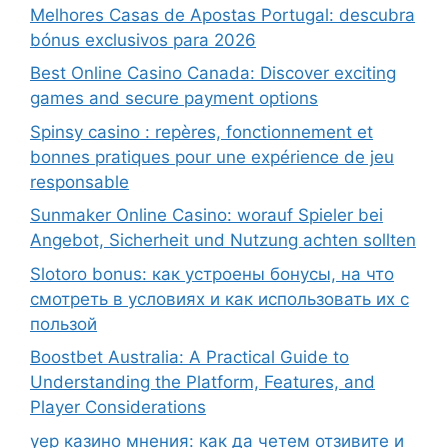
Melhores Casas de Apostas Portugal: descubra
bónus exclusivos para 2026
Best Online Casino Canada: Discover exciting
games and secure payment options
Spinsy casino : repères, fonctionnement et
bonnes pratiques pour une expérience de jeu
responsable
Sunmaker Online Casino: worauf Spieler bei
Angebot, Sicherheit und Nutzung achten sollten
Slotoro bonus: как устроены бонусы, на что
смотреть в условиях и как использовать их с
пользой
Boostbet Australia: A Practical Guide to
Understanding the Platform, Features, and
Player Considerations
yep казино мнения: как да четем отзивите и