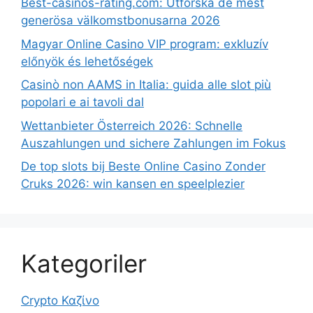
Best-casinos-rating.com: Utforska de mest
generösa välkomstbonusarna 2026
Magyar Online Casino VIP program: exkluzív
előnyök és lehetőségek
Casinò non AAMS in Italia: guida alle slot più
popolari e ai tavoli dal
Wettanbieter Österreich 2026: Schnelle
Auszahlungen und sichere Zahlungen im Fokus
De top slots bij Beste Online Casino Zonder
Cruks 2026: win kansen en speelplezier
Kategoriler
Crypto Καζίνο