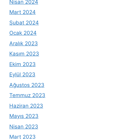
Nisan 2024
Mart 2024
Şubat 2024
Ocak 2024
Aralık 2023
Kasım 2023
Ekim 2023
Eylül 2023
Ağustos 2023
Temmuz 2023
Haziran 2023
Mayıs 2023
Nisan 2023
Mart 2023