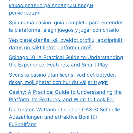
какво реално да проверим преди
регистрация
Spinmama casino: guía completa para entender
la plataforma, elegir juegos y jugar con criterio
Yep pieteikšanās: kā izveidot profilu, apstiprināt
datus un sākt lietot platformu droši
Spinago 10: A Practical Guide to Understanding
the Experience, Features, and Smart Play
Svenska casino utan licens: vad det betyder,
risker, möjligheter och hur du väljer tryggt
Casiny: A Practical Guide to Understanding the
Platform, Its Features, and What to Look For
Die besten Wettanbieter ohne OASIS: Schnelle
Auszahlungen und attraktive Boni für
Fußballfans