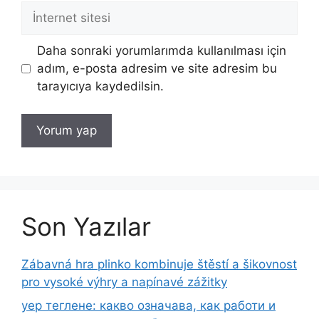
İnternet
sitesi
Daha sonraki yorumlarımda kullanılması için
adım, e-posta adresim ve site adresim bu
tarayıcıya kaydedilsin.
Son Yazılar
Zábavná hra plinko kombinuje štěstí a šikovnost
pro vysoké výhry a napínavé zážitky
yep теглене: какво означава, как работи и