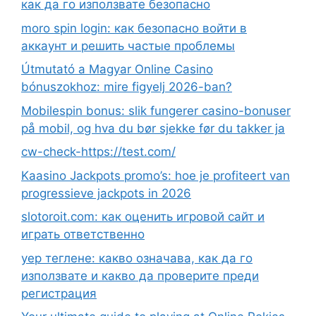
как да го използвате безопасно
moro spin login: как безопасно войти в
аккаунт и решить частые проблемы
Útmutató a Magyar Online Casino
bónuszokhoz: mire figyelj 2026-ban?
Mobilespin bonus: slik fungerer casino-bonuser
på mobil, og hva du bør sjekke før du takker ja
cw-check-https://test.com/
Kaasino Jackpots promo’s: hoe je profiteert van
progressieve jackpots in 2026
slotoroit.com: как оценить игровой сайт и
играть ответственно
yep теглене: какво означава, как да го
използвате и какво да проверите преди
регистрация