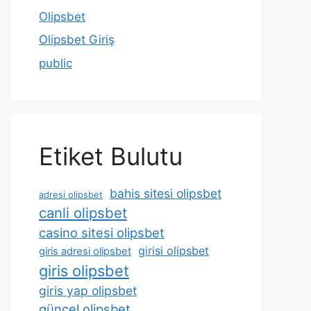
Olipsbet
Olipsbet Giriş
public
Etiket Bulutu
bahis sitesi olipsbet
adresi olipsbet
canli olipsbet
casino sitesi olipsbet
girisi olipsbet
giris adresi olipsbet
giris olipsbet
giris yap olipsbet
güncel olipsbet