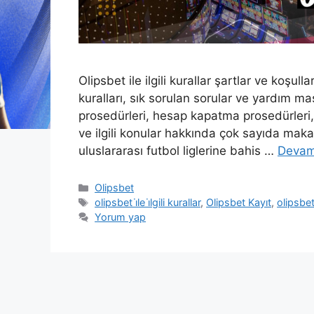
Olipsbet ile ilgili kurallar şartlar ve koşul
kuralları, sık sorulan sorular ve yardım ma
prosedürleri, hesap kapatma prosedürleri, ü
ve ilgili konular hakkında çok sayıda makal
uluslararası futbol liglerine bahis …
Devam
Kategoriler
Olipsbet
Etiketler
olipsbet i̇le i̇lgili kurallar
,
Olipsbet Kayıt
,
olipsbet
Yorum yap