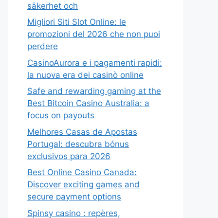
säkerhet och
Migliori Siti Slot Online: le
promozioni del 2026 che non puoi
perdere
CasinoAurora e i pagamenti rapidi:
la nuova era dei casinò online
Safe and rewarding gaming at the
Best Bitcoin Casino Australia: a
focus on payouts
Melhores Casas de Apostas
Portugal: descubra bónus
exclusivos para 2026
Best Online Casino Canada:
Discover exciting games and
secure payment options
Spinsy casino : repères,