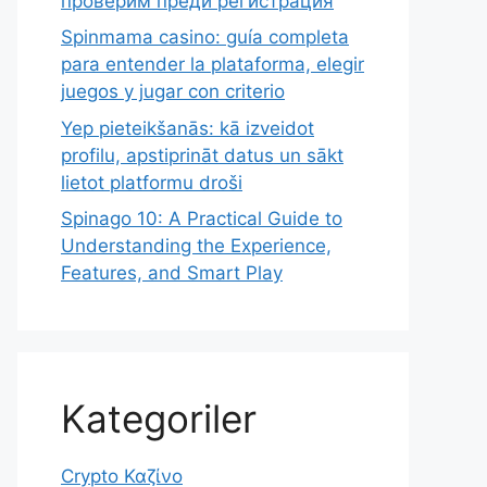
проверим преди регистрация
Spinmama casino: guía completa
para entender la plataforma, elegir
juegos y jugar con criterio
Yep pieteikšanās: kā izveidot
profilu, apstiprināt datus un sākt
lietot platformu droši
Spinago 10: A Practical Guide to
Understanding the Experience,
Features, and Smart Play
Kategoriler
Crypto Καζίνο