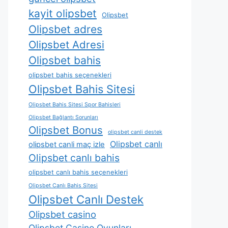
kayit olipsbet
Olipsbet
Olipsbet adres
Olipsbet Adresi
Olipsbet bahis
olipsbet bahis seçenekleri
Olipsbet Bahis Sitesi
Olipsbet Bahis Sitesi Spor Bahisleri
Olipsbet Bağlantı Sorunları
Olipsbet Bonus
olipsbet canli destek
Olipsbet canlı
olipsbet canli maç izle
Olipsbet canlı bahis
olipsbet canlı bahis seçenekleri
Olipsbet Canlı Bahis Sitesi
Olipsbet Canlı Destek
Olipsbet casino
Olipsbet Casino Oyunları