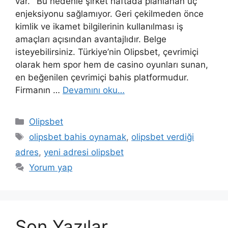
var. ‘ Bu nedenle şirket haftada planlanan üç
enjeksiyonu sağlamıyor. Geri çekilmeden önce
kimlik ve ikamet bilgilerinin kullanılması iş
amaçları açısından avantajlıdır. Belge
isteyebilirsiniz. Türkiye’nin Olipsbet, çevrimiçi
olarak hem spor hem de casino oyunları sunan,
en beğenilen çevrimiçi bahis platformudur.
Firmanın …
Devamını oku…
Kategoriler
Olipsbet
Etiketler
olipsbet bahis oynamak
,
olipsbet verdiği
adres
,
yeni adresi olipsbet
Yorum yap
Son Yazılar