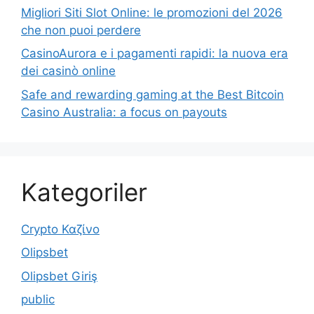
Migliori Siti Slot Online: le promozioni del 2026
che non puoi perdere
CasinoAurora e i pagamenti rapidi: la nuova era
dei casinò online
Safe and rewarding gaming at the Best Bitcoin
Casino Australia: a focus on payouts
Kategoriler
Crypto Καζίνο
Olipsbet
Olipsbet Giriş
public