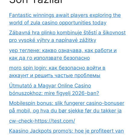
Fantastic winnings await players exploring the
world of zula casino opportunities today
Zábavná hra plinko kombinuje štěstí a šikovnost
pro vysoké výhry a napínavé zážitky
yep теглене: какво означава, как работи и
как да го използвате безопасно
moro spin login: как безопасно войти в
аккаунт и решить частые проблемы
Útmutató a Magyar Online Casino
bónuszokhoz: mire figyelj 2026-ban?
Mobilespin bonus: slik fungerer casino-bonuser
på mobil, og hva du bør sjekke før du takker ja
cw-check-https://test.com/
Kaasino Jackpots promo’s: hoe je profiteert van