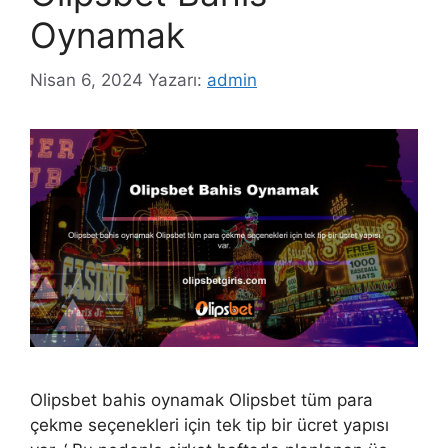
Oynamak
Nisan 6, 2024
Yazarı:
admin
Olipsbet bahis oynamak Olipsbet tüm para
çekme seçenekleri için tek tip bir ücret yapısı