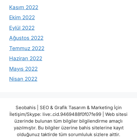
Kasım 2022
Ekim 2022
Eylül 2022
Ağustos 2022
Temmuz 2022
Haziran 2022
Mayıs 2022
Nisan 2022
Seobahis | SEO & Grafik Tasarım & Marketing İçin
İletişim/Skype: live:.cid.9469488f0f07fe99 | Web sitesi
üzerinde bulunan tüm bilgiler bilgilendirme amaçlı
yazılmıştır. Bu bilgiler üzerine bahis sitelerine kayıt
olduğunuz taktirde tüm sorumluluk sizlere aittir.