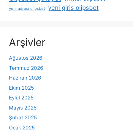
yeni giris olipsbet
yeni adresi olipsbet
Arşivler
Ağustos 2026
Temmuz 2026
Haziran 2026
Ekim 2025
Eylül 2025
Mayıs 2025
Şubat 2025
Ocak 2025