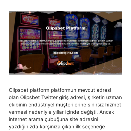
Olipsbet platform platformun mevcut adresi
olan Olipsbet Twitter giriş adresi, şirketin uzman
ekibinin endüstriyel müşterilerine sınırsız hizmet
vermesi nedeniyle yıllar içinde değişti. Ancak
internet arama çubuğuna site adresini
yazdığınızda karşınıza çıkan ilk seçeneğe