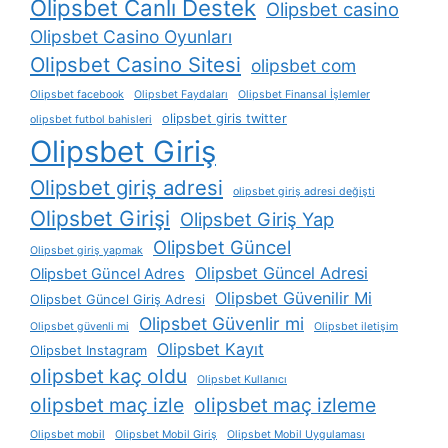
Olipsbet Canlı Destek
Olipsbet casino
Olipsbet Casino Oyunları
Olipsbet Casino Sitesi
olipsbet com
Olipsbet facebook
Olipsbet Faydaları
Olipsbet Finansal İşlemler
olipsbet giris twitter
olipsbet futbol bahisleri
Olipsbet Giriş
Olipsbet giriş adresi
olipsbet giriş adresi değişti
Olipsbet Girişi
Olipsbet Giriş Yap
Olipsbet Güncel
Olipsbet giriş yapmak
Olipsbet Güncel Adresi
Olipsbet Güncel Adres
Olipsbet Güvenilir Mi
Olipsbet Güncel Giriş Adresi
Olipsbet Güvenlir mi
Olipsbet güvenli mi
Olipsbet iletişim
Olipsbet Kayıt
Olipsbet Instagram
olipsbet kaç oldu
Olipsbet Kullanıcı
olipsbet maç izle
olipsbet maç izleme
Olipsbet mobil
Olipsbet Mobil Giriş
Olipsbet Mobil Uygulaması