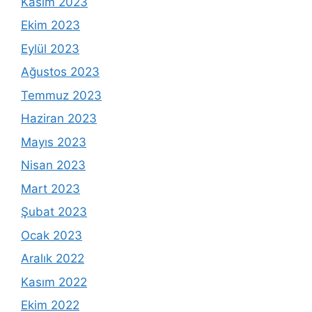
Kasım 2023
Ekim 2023
Eylül 2023
Ağustos 2023
Temmuz 2023
Haziran 2023
Mayıs 2023
Nisan 2023
Mart 2023
Şubat 2023
Ocak 2023
Aralık 2022
Kasım 2022
Ekim 2022