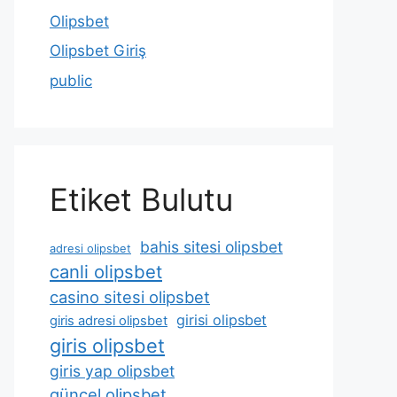
Olipsbet
Olipsbet Giriş
public
Etiket Bulutu
bahis sitesi olipsbet
adresi olipsbet
canli olipsbet
casino sitesi olipsbet
girisi olipsbet
giris adresi olipsbet
giris olipsbet
giris yap olipsbet
güncel olipsbet