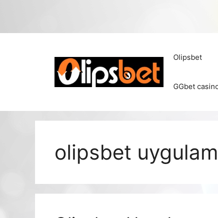
İçeriğe
atla
Olipsbet
GGbet casin
olipsbet uygulam