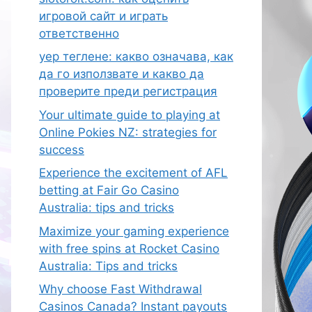
игровой сайт и играть
ответственно
yep теглене: какво означава, как
да го използвате и какво да
проверите преди регистрация
Your ultimate guide to playing at
Online Pokies NZ: strategies for
success
Experience the excitement of AFL
betting at Fair Go Casino
Australia: tips and tricks
Maximize your gaming experience
with free spins at Rocket Casino
Australia: Tips and tricks
Why choose Fast Withdrawal
Casinos Canada? Instant payouts