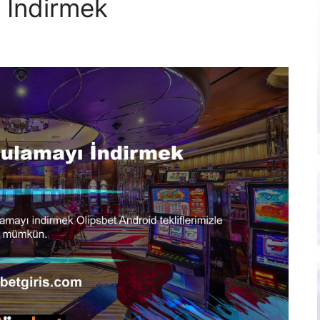
 İndirmek