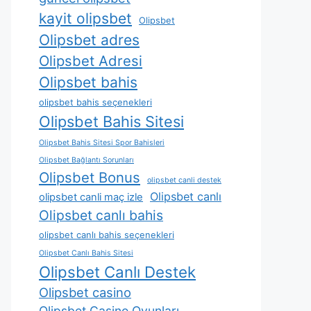
kayit olipsbet
Olipsbet
Olipsbet adres
Olipsbet Adresi
Olipsbet bahis
olipsbet bahis seçenekleri
Olipsbet Bahis Sitesi
Olipsbet Bahis Sitesi Spor Bahisleri
Olipsbet Bağlantı Sorunları
Olipsbet Bonus
olipsbet canli destek
Olipsbet canlı
olipsbet canli maç izle
Olipsbet canlı bahis
olipsbet canlı bahis seçenekleri
Olipsbet Canlı Bahis Sitesi
Olipsbet Canlı Destek
Olipsbet casino
Olipsbet Casino Oyunları