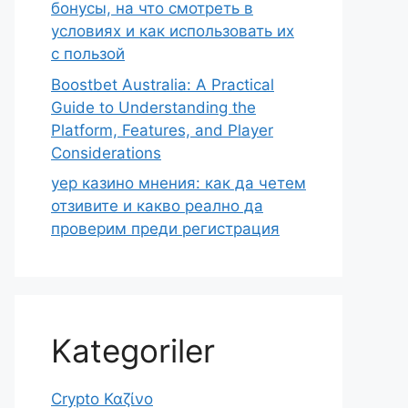
бонусы, на что смотреть в
условиях и как использовать их
с пользой
Boostbet Australia: A Practical
Guide to Understanding the
Platform, Features, and Player
Considerations
yep казино мнения: как да четем
отзивите и какво реално да
проверим преди регистрация
Kategoriler
Crypto Καζίνο